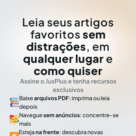
Leia seus artigos
favoritos
sem
distrações
, em
qualquer lugar
e
como quiser
Assine o JusPlus e tenha recursos
exclusivos
Baixe
arquivos PDF
: imprima ou leia
depois
Navegue
sem anúncios
: concentre-se
mais
Esteja
na frente
: descubra novas