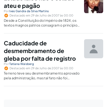
INTRODUÇÃOÀqueles que se…
ateu e pagão
Por
Ives Gandra da Silva Martins
Destacado em 29 de Julho de 2007 às 00:00
Desde a Constituição do Império de 1824, os
textos magnos pátrios consagram o princípio
da liberdade religiosa, o que se dá
amplamente a partir da Carta Republicana de
1891. O Estado Laico, longe de ser um Estado
Caducidade de
Ateu — que…
desmembramento de
gleba por falta de registro
Por
Tatiana Waisberg
Destacado em 29 de Julho de 2007 às 00:00
Terreno teve seu desmembramento aprovado
pela administração, mas tal fato não foi
submetido ao registro imobiliário. Por tal
razão, ocorreu a decadência do
desmembramento.