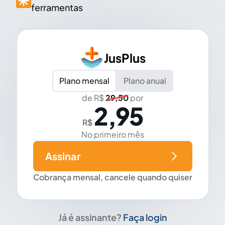
ferramentas
JusPlus
Plano mensal
Plano anual
de R$
29,50
por
2,95
R$
No primeiro mês
Assinar
Cobrança mensal, cancele quando quiser
Já é assinante?
Faça login