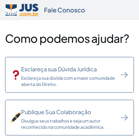
Fale Conosco
Como podemos ajudar?
Nome
Esclareça sua Dúvida Jurídica
Esclareça sua dúvida com a maior comunidade
aberta do Direito.
Sua mensagem foi enviada!
E-mail
Publique Sua Colaboração
Assunto
Divulgue seus trabalhos e seja um autor
reconhecido na comunidade acadêmica.