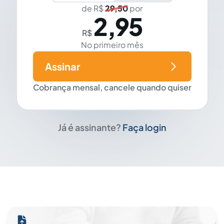
de R$
29,50
por
2,95
R$
No primeiro mês
Assinar
Cobrança mensal, cancele quando quiser
Já é assinante?
Faça login