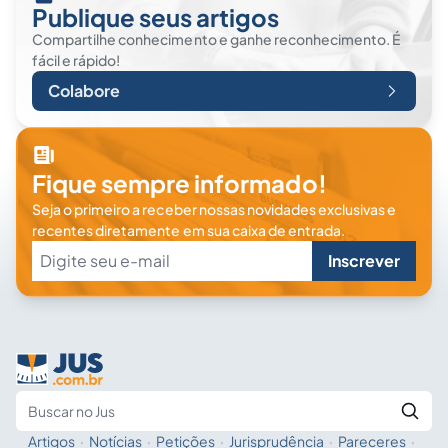
Publique seus artigos
Compartilhe conhecimento e ganhe reconhecimento. É
fácil e rápido!
Colabore
Fique sempre informado!
Seja o primeiro a receber nossas novidades exclusivas e
recentes diretamente em sua caixa de entrada.
Inscrever
Artigos
·
Notícias
·
Petições
·
Jurisprudência
·
Pareceres
·