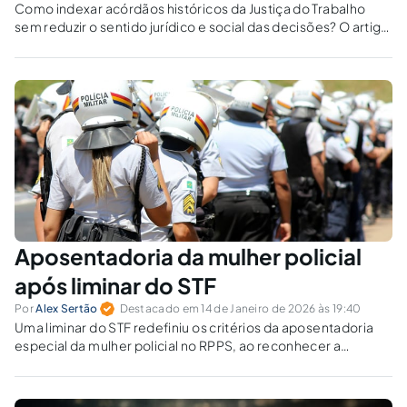
Como indexar acórdãos históricos da Justiça do Trabalho
sem reduzir o sentido jurídico e social das decisões? O artigo
analisa os limites da indexação literal diante de temas como
justa causa, assédio moral e assédio sexual antes da
Constituição de 1988.
Aposentadoria da mulher policial
após liminar do STF
Por
Alex Sertão
Destacado em 14 de Janeiro de 2026 às 19:40
Uma liminar do STF redefiniu os critérios da aposentadoria
especial da mulher policial no RPPS, ao reconhecer a
inconstitucionalidade da equiparação absoluta com os
homens. Como aplicar a redução de três anos aos requisitos
de idade, contribuição e carreira sem gerar prejuízo às