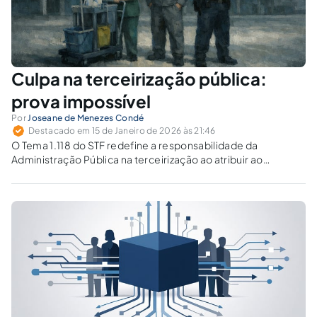
Culpa na terceirização pública:
prova impossível
Por
Joseane de Menezes Condé
Destacado em 15 de Janeiro de 2026 às 21:46
O Tema 1.118 do STF redefine a responsabilidade da
Administração Pública na terceirização ao atribuir ao
trabalhador o ônus de provar a falha fiscalizatória. Como
garantir o crédito alimentar diante da presunção de
legitimidade estatal e do difícil acesso à prova?