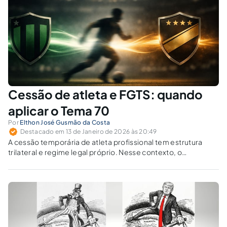
policiais?
Cessão de atleta e FGTS: quando
aplicar o Tema 70
Por
Elthon José Gusmão da Costa
Destacado em 13 de Janeiro de 2026 às 20:49
A cessão temporária de atleta profissional tem estrutura
trilateral e regime legal próprio. Nesse contexto, o
inadimplemento do FGTS, por si só, autoriza a rescisão
indireta?