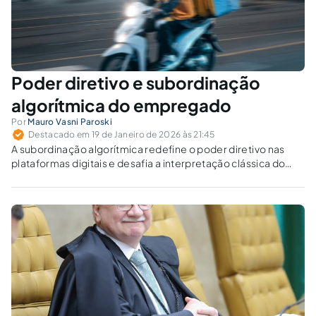
Poder diretivo e subordinação
algorítmica do empregado
Por
Mauro Vasni Paroski
Destacado em 19 de Janeiro de 2026 às 21:45
A subordinação algorítmica redefine o poder diretivo nas
plataformas digitais e desafia a interpretação clássica do
vínculo de emprego. O controle por algoritmos pode afastar
a proteção trabalhista e criar um vácuo regulatório?