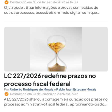
Destacado em 30 de Janeiro de 2026 às 16:03
O juiz pode utilizar informações e provas conhecidas de
outros processos, acessíveis em meio digital, sem que
sejam formalmente carreadas aos autos?
LC 227/2026 redefine prazos no
processo fiscal federal
Por
Roberto Rodrigues de Morais
e
Pablo Juan Estevam Morais
Destacado em 23 de Janeiro de 2026 às 08:37
A LC 227/2026 alterou a contagem e a duração dos prazos no
processo administrativo fiscal federal, aproximando-os do
CPC e introduzindo dias úteis.