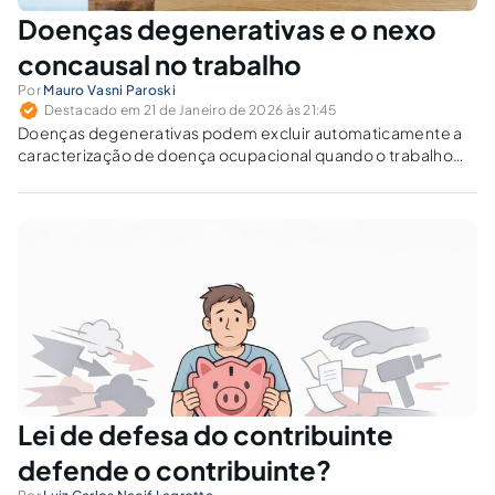
Doenças degenerativas e o nexo
concausal no trabalho
Por
Mauro Vasni Paroski
Destacado em 21 de Janeiro de 2026 às 21:45
Doenças degenerativas podem excluir automaticamente a
caracterização de doença ocupacional quando o trabalho
contribui para seu agravamento? O artigo analisa o nexo
causal e concausal, o papel da perícia médica e os efeitos
previdenciários.
Lei de defesa do contribuinte
defende o contribuinte?