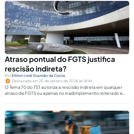
Atraso pontual do FGTS justifica
rescisão indireta?
Por
Elthon José Gusmão da Costa
Destacado em 20 de Janeiro de 2026 às 18:46
O Tema 70 do TST autoriza a rescisão indireta em qualquer
atraso de FGTS ou apenas no inadimplemento reiterado e
estrutural? Precedentes vinculantes exigem identidade
material e admitem distinguishing diante de mora episódica.