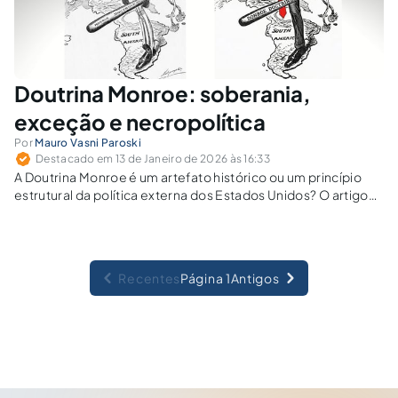
Doutrina Monroe: soberania,
exceção e necropolítica
Por
Mauro Vasni Paroski
Destacado em 13 de Janeiro de 2026 às 16:33
A Doutrina Monroe é um artefato histórico ou um princípio
estrutural da política externa dos Estados Unidos? O artigo
sustenta que ela segue operando como regime de exceção
hemisférica, legitimando intervenções, sanções e práticas
de lawfare na América Latina.
Recentes
Página 1
Antigos