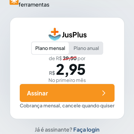
ferramentas
JusPlus
Plano mensal
Plano anual
de R$
29,50
por
2,95
R$
No primeiro mês
Assinar
Cobrança mensal, cancele quando quiser
Já é assinante?
Faça login