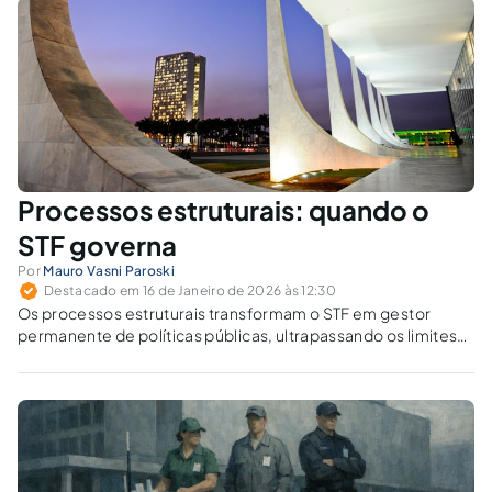
Processos estruturais: quando o
STF governa
Por
Mauro Vasni Paroski
Destacado em 16 de Janeiro de 2026 às 12:30
Os processos estruturais transformam o STF em gestor
permanente de políticas públicas, ultrapassando os limites
clássicos da jurisdição constitucional. Ao substituir decisões
pontuais por tutela contínua, o Tribunal esvazia a deliberação
política democrática.