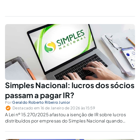
Simples Nacional: lucros dos sócios
passam a pagar IR?
Por
Geraldo Roberto Ribeiro Junior
Destacado em 16 de Janeiro de 2026 às 15:59
A Lei nº 15.270/2025 afastou a isenção de IR sobre lucros
distribuídos por empresas do Simples Nacional quando
superado o limite mensal? A controvérsia envolve hierarquia
normativa e a possibilidade de lei ordinária alterar isenção
prevista em lei complementar.