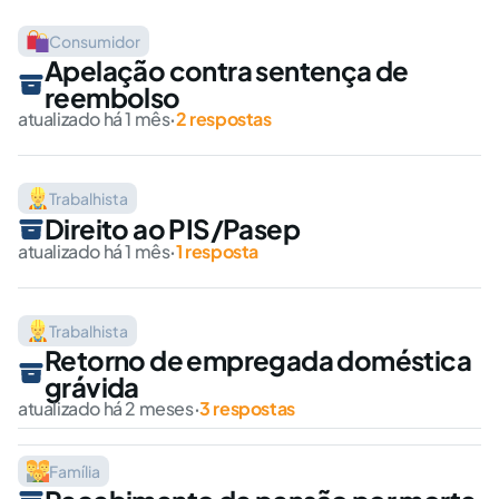
Consumidor
Apelação contra sentença de
reembolso
atualizado há 1 mês
·
2 respostas
Trabalhista
Direito ao PIS/Pasep
atualizado há 1 mês
·
1 resposta
Trabalhista
Retorno de empregada doméstica
grávida
atualizado há 2 meses
·
3 respostas
Família