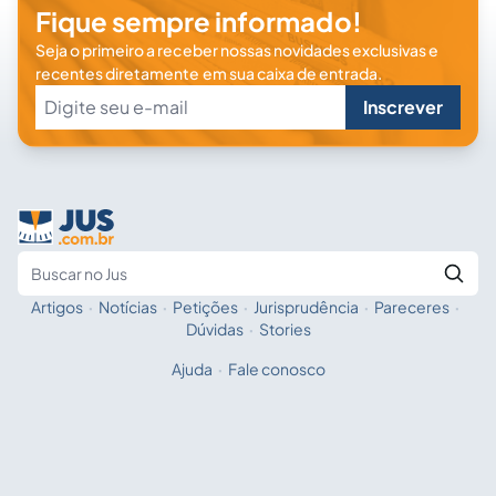
Fique sempre informado!
Seja o primeiro a receber nossas novidades exclusivas e
recentes diretamente em sua caixa de entrada.
Inscrever
Artigos
·
Notícias
·
Petições
·
Jurisprudência
·
Pareceres
·
Fale com a IA
Buscar no Jus
Dúvidas
·
Stories
Ajuda
·
Fale conosco