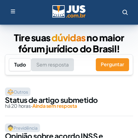
Tire suas
dúvidas
no maior
fórum jurídico do Brasil!
Perguntar
Tudo
Sem resposta
Outros
Status de artigo submetido
há 20 horas
·
Ainda sem resposta
Previdência
Opinião sobre acordo INSS e