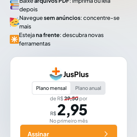
Baixe
arquivos PDF
: imprima ou leia
depois
Navegue
sem anúncios
: concentre-se
mais
Esteja
na frente
: descubra novas
ferramentas
JusPlus
Plano mensal
Plano anual
de R$
29,50
por
2,95
R$
No primeiro mês
Assinar