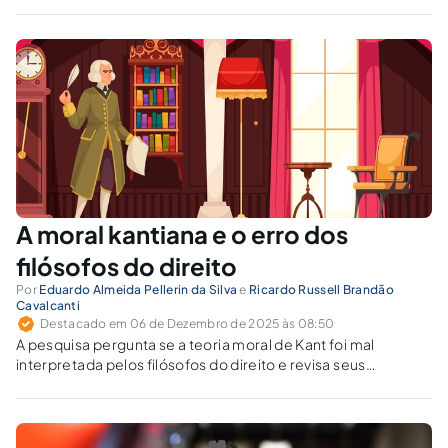
autoria humana nesse novo cenário?
A moral kantiana e o erro dos
filósofos do direito
Por
Eduardo Almeida Pellerin da Silva
e
Ricardo Russell Brandão
Cavalcanti
Destacado em 06 de Dezembro de 2025 às 08:50
A pesquisa pergunta se a teoria moral de Kant foi mal
interpretada pelos filósofos do direito e revisa seus
conceitos de moral, ética e direito. Mostra-se, com rigor
jurídico, que a leitura tradicional confunde moral e ética e
simplifica o direito como mera heteronomia.