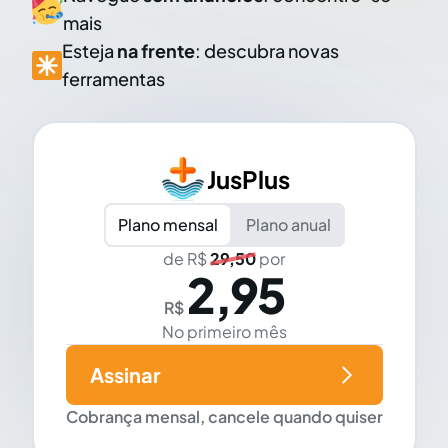
mais
Esteja
na frente
: descubra novas
ferramentas
JusPlus
Plano mensal
Plano anual
de R$
29,50
por
2,95
R$
No primeiro mês
Assinar
Cobrança mensal, cancele quando quiser