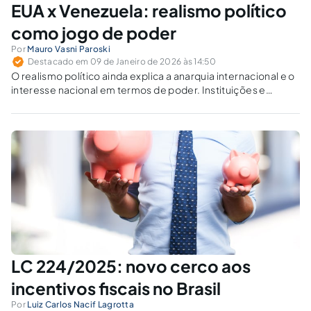
EUA x Venezuela: realismo político
como jogo de poder
Por
Mauro Vasni Paroski
Destacado em 09 de Janeiro de 2026 às 14:50
O realismo político ainda explica a anarquia internacional e o
interesse nacional em termos de poder. Instituições e
normas limitam mesmo a competição entre Estados, ou só a
reorganizam sob a lógica da segurança?
LC 224/2025: novo cerco aos
incentivos fiscais no Brasil
Por
Luiz Carlos Nacif Lagrotta