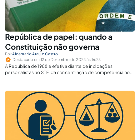
República de papel: quando a
Constituição não governa
Por
Aldemario Araujo Castro
Destacado em 12 de Dezembro de 2025 às 16:23
A República de 1988 é efetiva diante de indicações
personalistas ao STF, da concentração de competência no
caso Banco Master e da liminar que restringiu o
impeachment de ministros? À luz de Lassalle, analisam-se
ainda a negociação do PL da Dosimetria e episódios de
opacidade institucional como sinais de uma República de
papel.