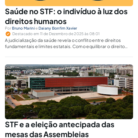
Saúde no STF: o indivíduo à luz dos
direitos humanos
Por
Bruno Marini
e
Daiany Bonfim Xavier
Destacado em 11 de Dezembro de 2025 às 08:01
A judicialização da saúde revela o conflito entre direitos
fundamentais e limites estatais. Como equilibrar o direito
individual ao tratamento e a gestão pública, segundo a
jurisprudência do STF?
STF e a eleição antecipada das
mesas das Assembleias