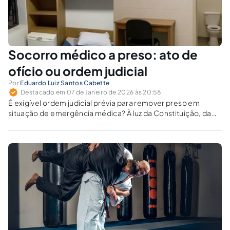
Socorro médico a preso: ato de
ofício ou ordem judicial
Por
Eduardo Luiz Santos Cabette
Destacado em 07 de Janeiro de 2026 às 20:58
É exigível ordem judicial prévia para remover preso em
situação de emergência médica? À luz da Constituição, da
Lei de Execução Penal e do Código Penal, o socorro é dever
imediato da autoridade custodiante, sob pena de
responsabilidade.