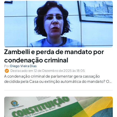
Zambelli e perda de mandato por
condenação criminal
Por
Diego Vieira Dias
Destacado em 12 de Dezembro de 2025 às 18:05
A condenação criminal de parlamentar gera cassação
decidida pela Casa ou extinção automática do mandato? O
STF distingue entre a regra geral do art. 55, VI, e a exceção
objetiva do regime fechado, com efeitos diretos sobre a
separação de Poderes.