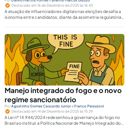
Por
Danilo Martins Fontes
e
Brenno Marcus Guizzo
Destacado em 16 de Dezembro de 2025 às 16:43
A atuação de influenciadores digitais nas eleições desafia a
isonomia entre candidatos, diante da assimetria regulatória
entre mídias tradicionais e redes sociais. Como
compatibilizar liberdade de expressão e propaganda
eleitoral no ambiente digital?
Manejo integrado do fogo e o novo
regime sancionatório
Por
Agostinho Gomes Cascardo Junior
e
Franco Perazzoni
Destacado em 14 de Dezembro de 2025 às 15:29
A Lei nº 14.944/2024 redesenhou a governança do fogo no
Brasil ao instituir a Política Nacional de Manejo Integrado do
Fogo e endurecer o regime sancionatório ambiental. Como