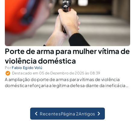
Porte de arma para mulher vítima de
violência doméstica
Por
Fabio Egido Volú
Destacado em 05 de Dezembro de 2025 às 08:39
A ampliação do porte de armas para vítimas de violência
doméstica reforçaria a legítima defesa diante da ineficácia
estatal. Essa medida pode conciliar a proteção da vida com
os limites do Estatuto do Desarmamento?
Recentes
Página 2
Antigos