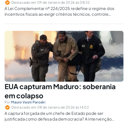
Destacado em 09 de Janeiro de 2026 às 08:32
A Lei Complementar nº 224/2025 redefine o regime dos
incentivos fiscais ao exigir critérios técnicos, controle
constitucional e responsabilidade fiscal. Como a nova regra
se relaciona com a jurisprudência do STF sobre guerra fiscal
e federalismo?
EUA capturam Maduro: soberania
em colapso
Por
Mauro Vasni Paroski
Destacado em 08 de Janeiro de 2026 às 14:02
A captura forçada de um chefe de Estado pode ser
justificada como defesa da democracia? A intervenção
transforma a exceção em método, substitui procedimentos