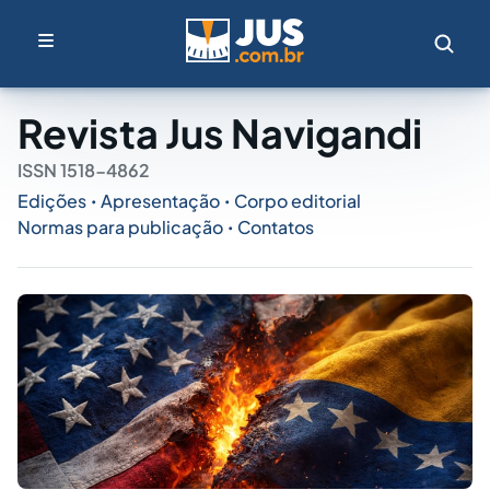
Revista Jus Navigandi
ISSN 1518-4862
Edições
Apresentação
Corpo editorial
•
•
Normas para publicação
Contatos
•