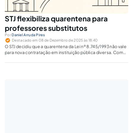
STJ flexibiliza quarentena para
professores substitutos
Por
Daniel Arruda Pires
Destacado em 08 de Dezembro de 2025 às 18:40
O STJ decidiu que a quarentena da Lei nº 8.745/1993 não vale
para nova contratação em instituição pública diversa. Como
essa tese altera os processos seletivos de professores
temporários?