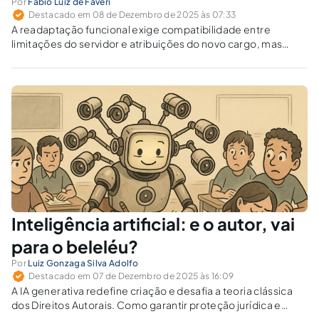
Por
Fábio Luiz de Faveri
Destacado em 08 de Dezembro de 2025 às 07:33
A readaptação funcional exige compatibilidade entre
limitações do servidor e atribuições do novo cargo, mas
muitos órgãos aplicam o instituto de forma equivocada.
Quais são os limites jurídicos para mudar o cargo sem
concurso?
Inteligência artificial: e o autor, vai
para o beleléu?
Por
Luiz Gonzaga Silva Adolfo
Destacado em 07 de Dezembro de 2025 às 16:09
A IA generativa redefine criação e desafia a teoria clássica
dos Direitos Autorais. Como garantir proteção jurídica e