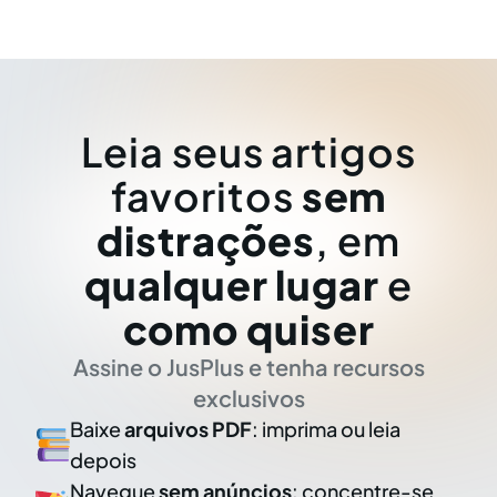
Leia seus artigos
favoritos
sem
distrações
, em
qualquer lugar
e
como quiser
Assine o JusPlus e tenha recursos
exclusivos
Baixe
arquivos PDF
: imprima ou leia
depois
Navegue
sem anúncios
: concentre-se