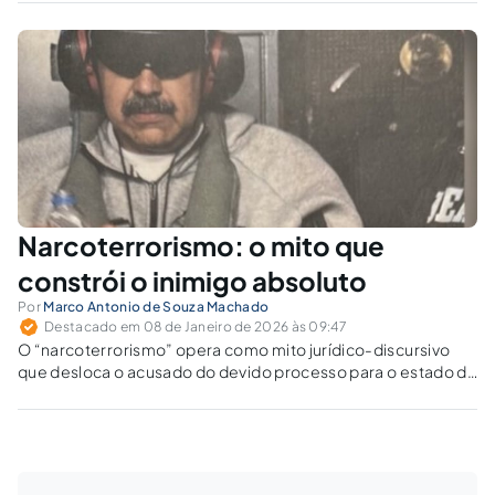
por força e produz instabilidade duradoura em vez de
legitimidade política.
Narcoterrorismo: o mito que
constrói o inimigo absoluto
Por
Marco Antonio de Souza Machado
Destacado em 08 de Janeiro de 2026 às 09:47
O “narcoterrorismo” opera como mito jurídico-discursivo
que desloca o acusado do devido processo para o estado de
exceção e a necropolítica. Quem decide que “traficante”
vira “terrorista” e amplia o Direito Penal do inimigo?