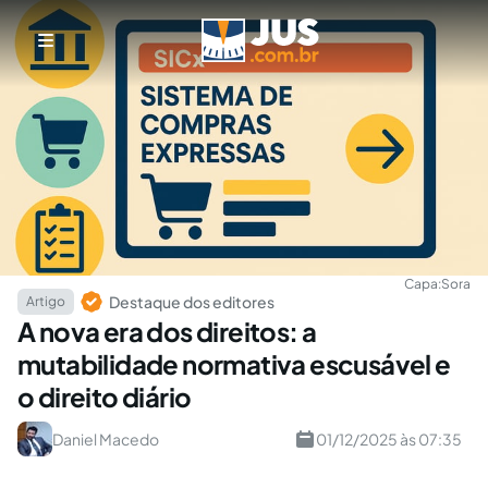
Capa:
Sora
Destaque dos editores
Artigo
A nova era dos direitos: a
mutabilidade normativa escusável e
o direito diário
Daniel Macedo
01/12/2025 às 07:35