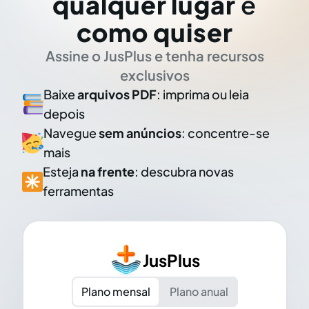
qualquer lugar
e
como quiser
Assine o JusPlus e tenha recursos
exclusivos
Baixe
arquivos PDF
: imprima ou leia
depois
Navegue
sem anúncios
: concentre-se
mais
Esteja
na frente
: descubra novas
ferramentas
JusPlus
Plano mensal
Plano anual