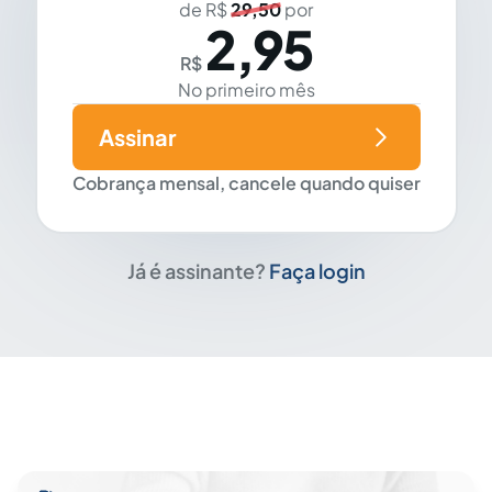
de R$
29,50
por
2,95
R$
No primeiro mês
Assinar
Cobrança mensal, cancele quando quiser
Já é assinante?
Faça login