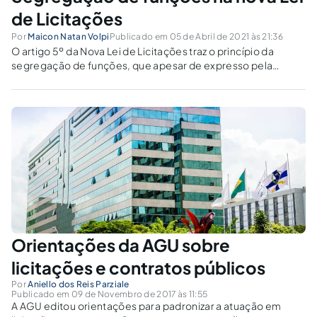
de Licitações
Por
Maicon Natan Volpi
Publicado em 05 de Abril de 2021 às 21:36
O artigo 5º da Nova Lei de Licitações traz o princípio da
segregação de funções, que apesar de expresso pela
primeira vez em lei (em sentido estrito) encontra-se implícito
na ordem jurídica, com diversas concretizações em regras
jurídicas pretéritas.
Orientações da AGU sobre
licitações e contratos públicos
Por
Aniello dos Reis Parziale
Publicado em 09 de Novembro de 2017 às 11:55
A AGU editou orientações para padronizar a atuação em