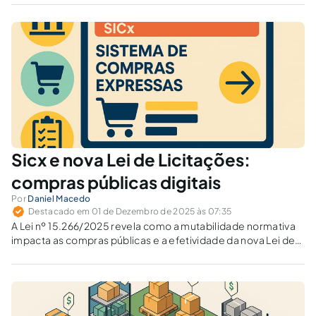
14.133/2021 e as preferências domésticas previstas no
direito interno?
Sicx e nova Lei de Licitações:
compras públicas digitais
Por
Daniel Macedo
Destacado em 01 de Dezembro de 2025 às 07:35
A Lei nº 15.266/2025 revela como a mutabilidade normativa
impacta as compras públicas e a efetividade da nova Lei de
Licitações e Contratos. Como garantir segurança jurídica
diante desse “direito diário” que responde às demandas
sociais?