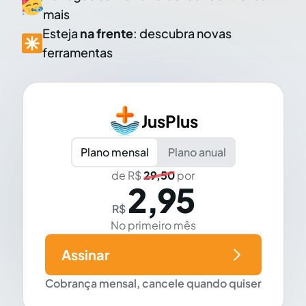
mais
Esteja
na frente
: descubra novas
ferramentas
JusPlus
Plano mensal
Plano anual
de R$
29,50
por
2,95
R$
No primeiro mês
Assinar
Cobrança mensal, cancele quando quiser