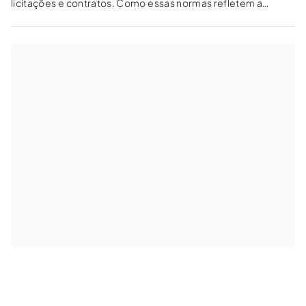
licitações e contratos. Como essas normas refletem a
jurisprudência do TCU? Sua observância é obrigatória?