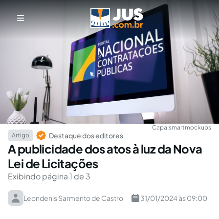
Capa:
smartmockups
Destaque dos editores
Artigo
A publicidade dos atos à luz da Nova
Lei de Licitações
Exibindo página 1 de 3
Leondenis Sarmento de Castro
31/01/2024 às 09:00