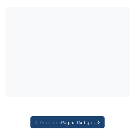
consolidando políticas públicas voltadas à saúde da mulher,
ao cuidado perinatal e, principalmente, ao
reconhecimento...
Recentes
Página 1
Antigos