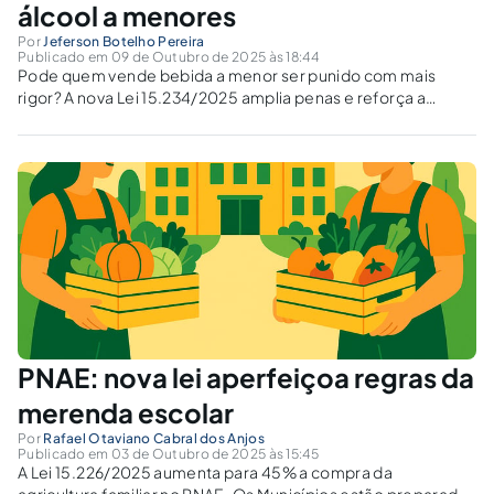
álcool a menores
Por
Jeferson Botelho Pereira
Publicado em 09 de Outubro de 2025 às 18:44
Pode quem vende bebida a menor ser punido com mais
rigor? A nova Lei 15.234/2025 amplia penas e reforça a
proteção integral prevista na Constituição e no ECA.
PNAE: nova lei aperfeiçoa regras da
merenda escolar
Por
Rafael Otaviano Cabral dos Anjos
Publicado em 03 de Outubro de 2025 às 15:45
A Lei 15.226/2025 aumenta para 45% a compra da
agricultura familiar no PNAE. Os Municípios estão preparados