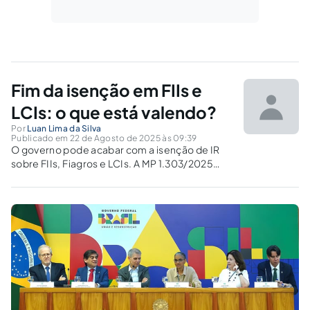
Fim da isenção em FIIs e
LCIs: o que está valendo?
Por
Luan Lima da Silva
Publicado em 22 de Agosto de 2025 às 09:39
O governo pode acabar com a isenção de IR
sobre FIIs, Fiagros e LCIs. A MP 1.303/2025
prevê alíquota de 5% a partir de 2026. O
Congresso vai aprovar essa mudança?