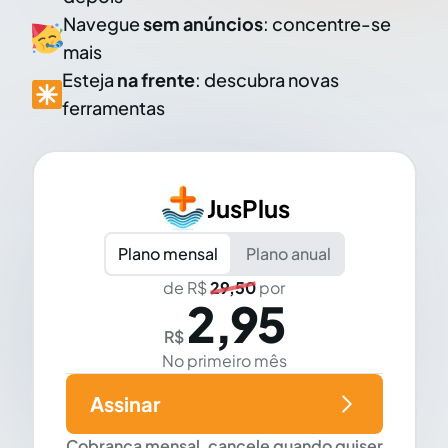
Navegue
sem anúncios
: concentre-se
mais
Esteja
na frente
: descubra novas
ferramentas
JusPlus
Plano mensal
Plano anual
de R$
29,50
por
2,95
R$
No primeiro mês
Assinar
Cobrança mensal, cancele quando quiser