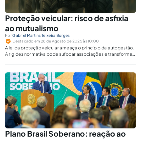
Proteção veicular: risco de asfixia
ao mutualismo
Por
Gabriel Martins Teixeira Borges
Destacado em 28 de Agosto de 2025 às 10:00
A lei da proteção veicular ameaça o princípio da autogestão.
A rigidez normativa pode sufocar associações e transformar
o mutualismo em mero apêndice do mercado securitário.
Plano Brasil Soberano: reação ao