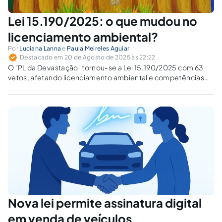
Lei 15.190/2025: o que mudou no
licenciamento ambiental?
Por
Luciana Lanna
e
Paula Meireles Aguiar
Destacado em 20 de Agosto de 2025 às 22:22
O "PL da Devastação" tornou-se a Lei 15.190/2025 com 63
vetos, afetando licenciamento ambiental e competências
federativas. Houve retrocesso ou ajuste aos princípios da
prevenção e proporcionalidade?
Nova lei permite assinatura digital
em venda de veículos