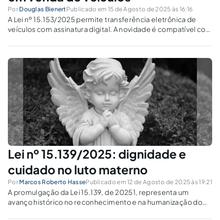
Por
Douglas Bienert
Publicado em 15 de Agosto de 2025 às 16:16
A Lei nº 15.153/2025 permite transferência eletrônica de
veículos com assinatura digital. A novidade é compatível com
a autonomia dos Estados e a segurança jurídica ?
Lei nº 15.139/2025: dignidade e
cuidado no luto materno
Por
Marcos Roberto Hasse
Publicado em 12 de Agosto de 2025 às 19:21
A promulgação da Lei 15.139, de 20251, representa um
avanço histórico no reconhecimento e na humanização do
luto materno e parental no ordenamento jurídico brasileiro,