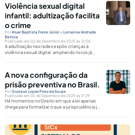
e federalismo?
Violência sexual digital
infantil: adultização facilita
o crime
Por
Aluer Baptista Freire Júnior
e
Lorrainne Andrade
Batista
Publicado em 02 de Dezembro de 2025 às 21:06
A adultização nas redes expõe crianças à
violência sexual digital, ampliando riscos já
tipificados como crimes virtuais. Como
prevenir condutas que violam a dignidade
sexual infantojuvenil em ambiente
A nova configuração da
tecnológico?
prisão preventiva no Brasil.
Por
Gustavo Lopes Pires de Souza
Publicado em 02 de Dezembro de 2025 às 17:29
Há momentos no Direito em que a lei apenas
chega para formalizar o que a jurisprudência já
vinha, silenciosamente, praticando. A
promulgação da Lei nº 15.272/2025, publicada
em 26 de novembro de 2025, é um desses
marcos simbólicos. Não inaugura...