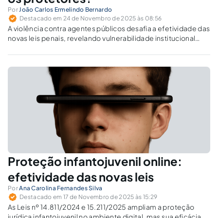
Por
João Carlos Ermelindo Bernardo
Destacado em 24 de Novembro de 2025 às 08:56
A violência contra agentes públicos desafia a efetividade das
novas leis penais, revelando vulnerabilidade institucional
persistente. Como proteger operadores da justiça diante do
avanço do crime organizado?
Proteção infantojuvenil online:
efetividade das novas leis
Por
Ana Carolina Fernandes Silva
Destacado em 17 de Novembro de 2025 às 15:29
As Leis nº 14.811/2024 e 15.211/2025 ampliam a proteção
jurídica infantojuvenil no ambiente digital, mas sua eficácia