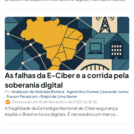
depende da implementação prática. Como garantir que
essa tutela digital seja realmente efetiva?
As falhas da E-Ciber e a corrida pela
soberania digital
Por
Anderson de Andrade Bichara
,
Agostinho Gomes Cascardo Junior
,
Franco Perazzoni
e
Ralph de Lima Xavier
Destacado em 15 de Novembro de 2025 às 16:35
A fragilidade da Estratégia Nacional de Cibersegurança
expõe o Brasil a riscos digitais. É necessário um marco
jurídico vinculante que garanta soberania e resiliência.