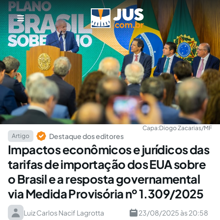
Capa:
Diogo Zacarias/MF
Destaque dos editores
Artigo
Impactos econômicos e jurídicos das
tarifas de importação dos EUA sobre
o Brasil e a resposta governamental
via Medida Provisória nº 1.309/2025
Luiz Carlos Nacif Lagrotta
23/08/2025 às 20:58