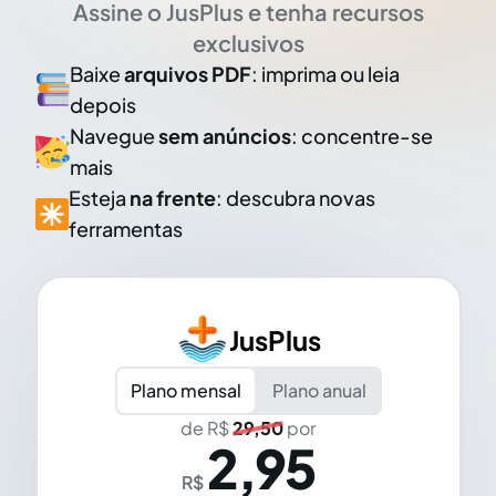
Assine o JusPlus e tenha recursos
exclusivos
Baixe
arquivos PDF
: imprima ou leia
depois
Navegue
sem anúncios
: concentre-se
mais
Esteja
na frente
: descubra novas
ferramentas
JusPlus
Plano mensal
Plano anual
de R$
29,50
por
2,95
R$