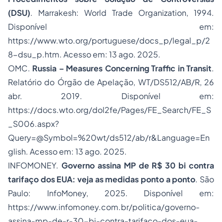
(DSU)
. Marrakesh: World Trade Organization, 1994.
Disponível em:
https://www.wto.org/portuguese/docs_p/legal_p/2
8-dsu_p.htm. Acesso em: 13 ago. 2025.
OMC.
Russia – Measures Concerning Traffic in Transit
.
Relatório do Órgão de Apelação, WT/DS512/AB/R, 26
abr. 2019. Disponível em:
https://docs.wto.org/dol2fe/Pages/FE_Search/FE_S
_S006.aspx?
Query=@Symbol=%20wt/ds512/ab/r&Language=En
glish. Acesso em: 13 ago. 2025.
INFOMONEY.
Governo assina MP de R$ 30 bi contra
tarifaço dos EUA: veja as medidas ponto a ponto
. São
Paulo: InfoMoney, 2025. Disponível em:
https://www.infomoney.com.br/politica/governo-
assina-mp-de-r-30-bi-contra-tarifaco-dos-eua-