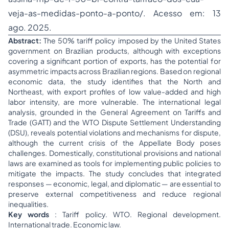
veja-as-medidas-ponto-a-ponto/. Acesso em: 13
ago. 2025.
Abstract:
The 50% tariff policy imposed by the United States
government on Brazilian products, although with exceptions
covering a significant portion of exports, has the potential for
asymmetric impacts across Brazilian regions. Based on regional
economic data, the study identifies that the North and
Northeast, with export profiles of low value-added and high
labor intensity, are more vulnerable. The international legal
analysis, grounded in the General Agreement on Tariffs and
Trade (GATT) and the WTO Dispute Settlement Understanding
(DSU), reveals potential violations and mechanisms for dispute,
although the current crisis of the Appellate Body poses
challenges. Domestically, constitutional provisions and national
laws are examined as tools for implementing public policies to
mitigate the impacts. The study concludes that integrated
responses — economic, legal, and diplomatic — are essential to
preserve external competitiveness and reduce regional
inequalities.
Key words
: Tariff policy. WTO. Regional development.
International trade. Economic law.