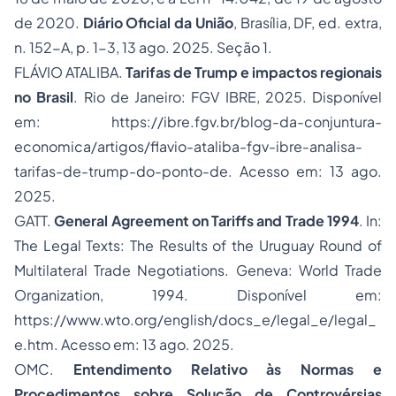
de 2020.
Diário Oficial da União
, Brasília, DF, ed. extra,
n. 152-A, p. 1-3, 13 ago. 2025. Seção 1.
FLÁVIO ATALIBA.
Tarifas de Trump e impactos regionais
no Brasil
. Rio de Janeiro: FGV IBRE, 2025. Disponível
em: https://ibre.fgv.br/blog-da-conjuntura-
economica/artigos/flavio-ataliba-fgv-ibre-analisa-
tarifas-de-trump-do-ponto-de. Acesso em: 13 ago.
2025.
GATT.
General Agreement on Tariffs and Trade 1994
. In:
The Legal Texts: The Results of the Uruguay Round of
Multilateral Trade Negotiations
. Geneva: World Trade
Organization, 1994. Disponível em:
https://www.wto.org/english/docs_e/legal_e/legal_
e.htm. Acesso em: 13 ago. 2025.
OMC.
Entendimento Relativo às Normas e
Procedimentos sobre Solução de Controvérsias