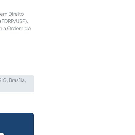
em Direito
o (FDRP/USP).
com a Ordem do
IG, Brasília,