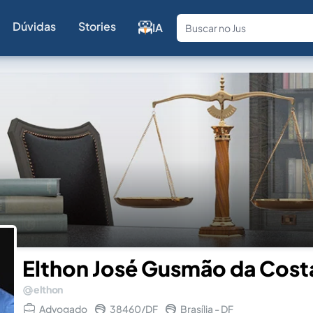
Dúvidas
Stories
IA
Fale com a
Elthon José Gusmão da Cost
elthon
Advogado
38460/DF
Brasília - DF