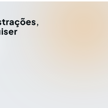
strações
,
iser