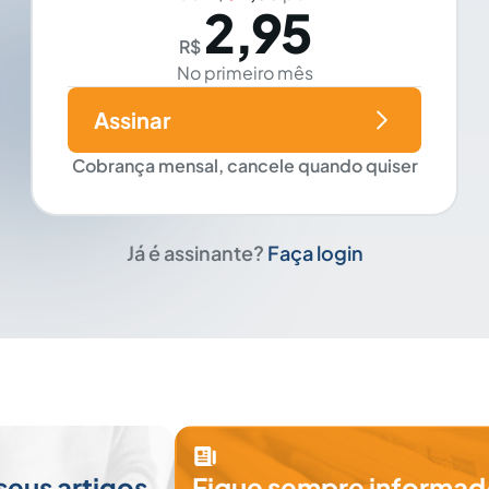
2,95
R$
No primeiro mês
Assinar
Cobrança mensal, cancele quando quiser
Já é assinante?
Faça login
seus artigos
Fique sempre informad