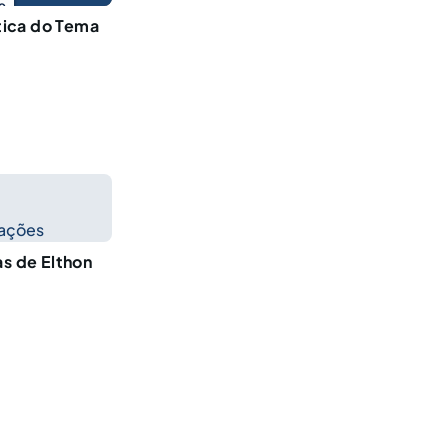
o
ica do Tema
cações
as de Elthon