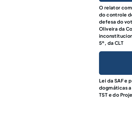
O relator como
do controle d
defesa do vot
Oliveira da C
inconstitucio
5º, da CLT
Lei da SAF e p
dogmáticas a
TST e do Proj