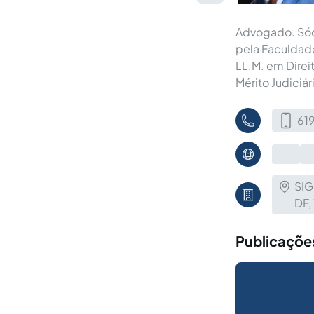
Advogado. Sóc
pela Faculdade
LL.M. em Direi
Mérito Judiciár
61
SIG
DF,
Publicaçõe