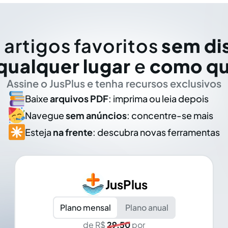
 artigos favoritos
sem di
qualquer lugar
e
como qu
Assine o JusPlus e tenha recursos exclusivos
Baixe
arquivos PDF
: imprima ou leia depois
Navegue
sem anúncios
: concentre-se mais
Esteja
na frente
: descubra novas ferramentas
JusPlus
Plano mensal
Plano anual
de R$
29,50
por