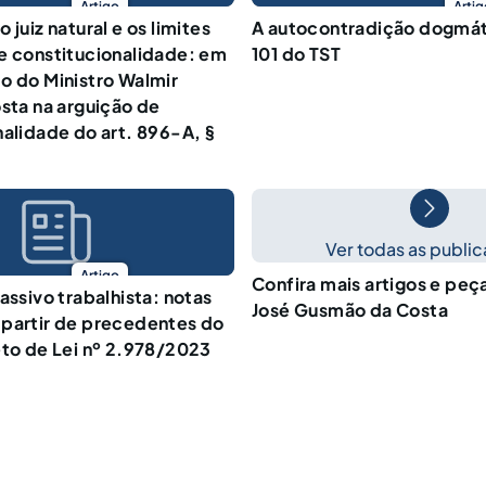
Artigo
Artig
 juiz natural e os limites
A autocontradição dogmát
e constitucionalidade: em
101 do TST
o do Ministro Walmir
osta na arguição de
nalidade do art. 896-A, §
Ver todas as publi
Artigo
Confira mais artigos e peç
assivo trabalhista: notas
José Gusmão da Costa
 partir de precedentes do
eto de Lei nº 2.978/2023