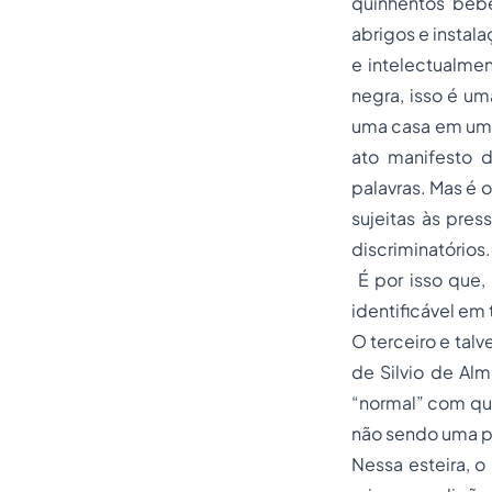
quinhentos beb
abrigos e instal
e intelectualme
negra, isso é um
uma casa em um b
ato manifesto 
palavras. Mas é 
sujeitas às pres
discriminatórios. 
É por isso que, 
identificável em
O terceiro e tal
de Silvio de Alm
“normal” com que
não sendo uma pa
Nessa esteira, o