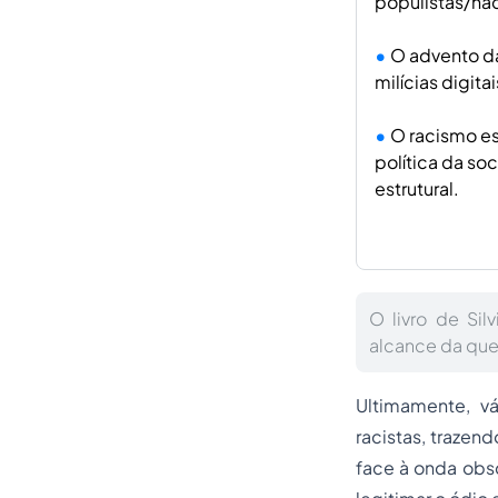
populistas/nac
O advento da
milícias digit
O racismo es
política da soc
estrutural.
O livro de Sil
alcance da ques
Ultimamente, v
racistas, trazen
face à onda obsc