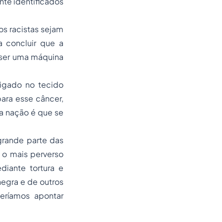
nte identificados
os racistas sejam
 a concluir que a
e ser uma máquina
igado no tecido
ara esse câncer,
a nação é que se
grande parte das
 o mais perverso
diante tortura e
egra e de outros
eríamos apontar