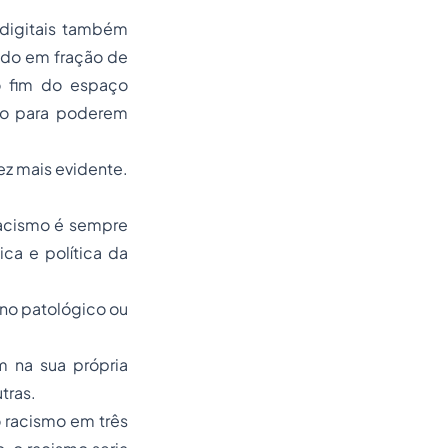
 digitais também
ndo em fração de
o fim do espaço
co para poderem
vez mais evidente.
 racismo é sempre
ca e política da
eno patológico ou
m na sua própria
tras.
o racismo em três