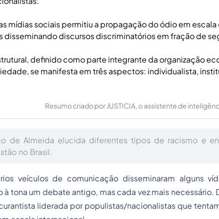
ionalistas.
s mídias sociais permitiu a propagação do ódio em escala
ais disseminando discursos discriminatórios em fração de s
trutural, definido como parte integrante da organização e
iedade, se manifesta em três aspectos: individualista, instit
Resumo criado por JUSTICIA, o assistente de inteligência 
vio de Almeida elucida diferentes tipos de racismo e e
tão no Brasil.
ários veículos de comunicação disseminaram alguns víd
do à tona um debate antigo, mas cada vez mais necessário. D
urantista liderada por populistas/nacionalistas que tentam