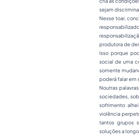
cria as condiçõe
sejam discrimina
Nesse toar, conc
responsabilizado
responsabilizaçã
produtora de des
Isso porque po
social de uma c
somente mudando
poderá falar em 
Noutras palavra
sociedades, sob
sofrimento alhe
violência perpe
tantos grupos 
soluções a longo