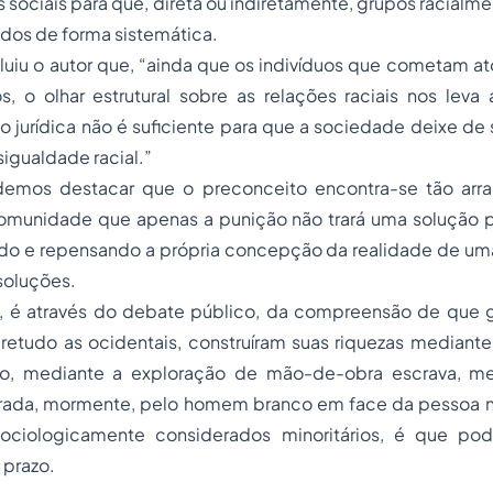
s sociais para que, direta ou indiretamente, grupos racialme
dos de forma sistemática.
luiu o autor que, “ainda que os indivíduos que cometam at
s, o olhar estrutural sobre as relações raciais nos leva
o jurídica não é suficiente para que a sociedade deixe d
igualdade racial.”
demos destacar que o preconceito encontra-se tão arra
omunidade que apenas a punição não trará uma solução p
 e repensando a própria concepção da realidade de um
soluções.
s, é através do debate público, da compreensão de que 
retudo as ocidentais, construíram suas riquezas mediante
io, mediante a exploração de mão-de-obra escrava, me
trada, mormente, pelo homem branco em face da pessoa n
sociologicamente considerados minoritários, é que pod
 prazo.