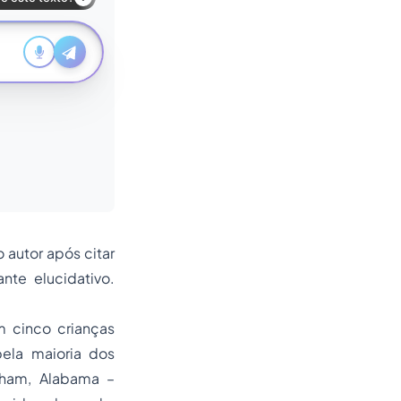
o autor após citar
nte elucidativo.
m cinco crianças
ela maioria dos
ham, Alabama –