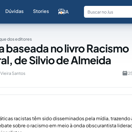
Dúvidas
Stories
IA
Fale com a
ue dos editores
 baseada no livro Racismo
al, de Silvio de Almeida
 Vieira Santos
2
áticas racistas têm sido disseminados pela mídia, trazendo 
bate sobre o racismo em meio à onda obscurantista lidera