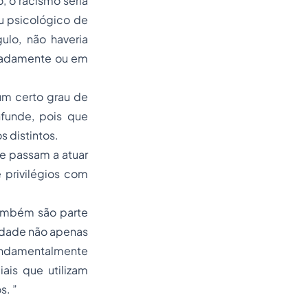
, o racismo seria
u psicológico de
gulo, não haveria
soladamente ou em
um certo grau de
funde, pois que
s distintos.
ue passam a atuar
 privilégios com
 também são parte
iedade não apenas
fundamentalmente
ais que utilizam
s. ”