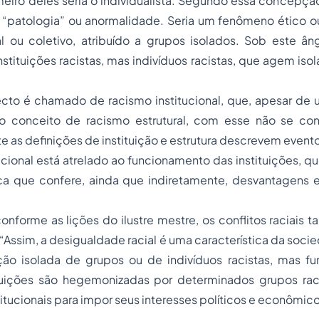
eiro deles seria o individualista. Segundo essa concepção
“patologia” ou anormalidade. Seria um fenômeno ético o
al ou coletivo, atribuído a grupos isolados. Sob este ân
stituições racistas, mas indivíduos racistas, que agem i
to é chamado de racismo institucional, que, apesar de 
o conceito de racismo estrutural, com esse não se con
 as definições de instituição e estrutura descrevem evento
ucional está atrelado ao funcionamento das instituições, q
 que confere, ainda que indiretamente, desvantagens e
onforme as lições do ilustre mestre, os conflitos raciais
. “Assim, a desigualdade racial é uma característica da soc
ão isolada de grupos ou de indivíduos racistas, mas 
tuições são hegemonizadas por determinados grupos raci
tucionais para impor seus interesses políticos e econômico