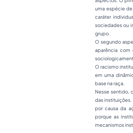
aspectos. O prim
uma espécie de 
caráter individu
sociedades ou in
grupo.
O segundo aspec
aparência com 
sociologicamente
O racismo instit
em uma dinâmica
base na raça.
Nesse sentido, c
das instituições
por causa da aç
porque as insti
mecanismos insti