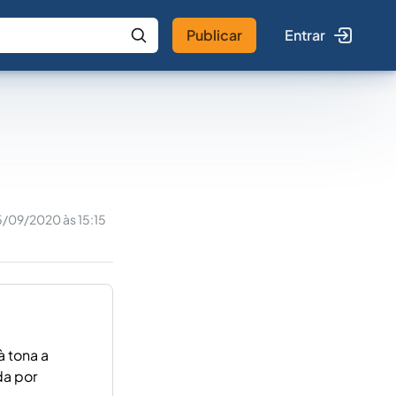
Publicar
Entrar
 IA
Buscar no Jus
5/09/2020 às 15:15
à tona a
da por