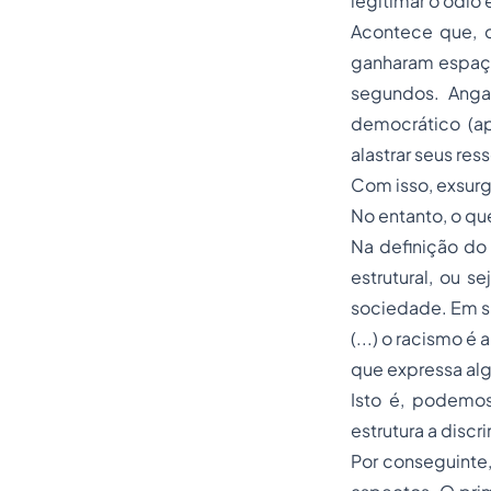
legitimar o ódio 
Acontece que, c
ganharam espaço
segundos. Anga
democrático (a
alastrar seus res
Com isso, exsurge
No entanto, o que
Na definição do 
estrutural, ou s
sociedade. Em 
(...) o racismo 
que expressa alg
Isto é, podemos
estrutura a disc
Por conseguinte,