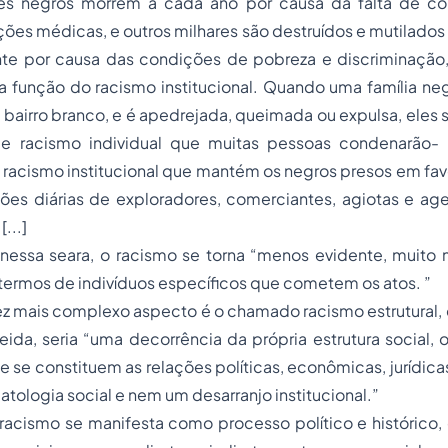
ês negros morrem a cada ano por causa da falta de c
ações médicas, e outros milhares são destruídos e mutilados 
nte por causa das condições de pobreza e discriminaçã
a função do racismo institucional. Quando uma família ne
airro branco, e é apedrejada, queimada ou expulsa, eles 
de racismo individual que muitas pessoas condenarão
o racismo institucional que mantém os negros presos em fav
sões diárias de exploradores, comerciantes, agiotas e age
[...]
nessa seara, o racismo se torna “menos evidente, muito m
 termos de indivíduos específicos que cometem os atos. ”
vez mais complexo aspecto é o chamado racismo estrutural, 
eida, seria “uma decorrência da própria estrutura social,
 se constituem as relações políticas, econômicas, jurídicas 
tologia social e nem um desarranjo institucional.”
 racismo se manifesta como processo político e histórico,