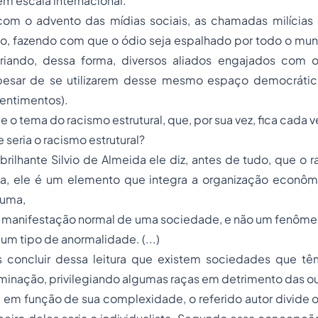
em escala internacional.
om o advento das mídias sociais, as chamadas milícias
, fazendo com que o ódio seja espalhado por todo o mu
riando, dessa forma, diversos aliados engajados com 
pesar de se utilizarem desse mesmo espaço democráti
sentimentos).
 o tema do racismo estrutural, que, por sua vez, fica cada 
 seria o racismo estrutural?
brilhante Silvio de Almeida ele diz, antes de tudo, que o
eja, ele é um elemento que integra a organização econômi
suma,
é a manifestação normal de uma sociedade, e não um fenôm
um tipo de anormalidade. (...)
 concluir dessa leitura que existem sociedades que tê
riminação, privilegiando algumas raças em detrimento das ou
 em função de sua complexidade, o referido autor divide 