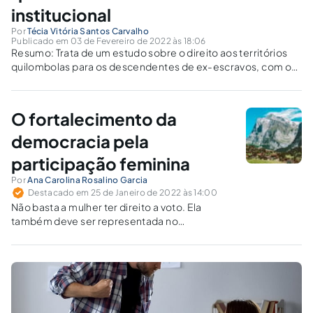
institucional
Por
Técia Vitória Santos Carvalho
Publicado em 03 de Fevereiro de 2022 às 18:06
Resumo: Trata de um estudo sobre o direito aos territórios
quilombolas para os descendentes de ex-escravos, com o
enfoque do exercício da violência institucional, acentuando
as desigualdades no Brasil, inspirado no documentário
Quilombos do Século XXI. Analisa a luta das...
O fortalecimento da
democracia pela
participação feminina
Por
Ana Carolina Rosalino Garcia
Destacado em 25 de Janeiro de 2022 às 14:00
Não basta a mulher ter direito a voto. Ela
também deve ser representada no
parlamento para que políticas públicas sejam
efetivadas.