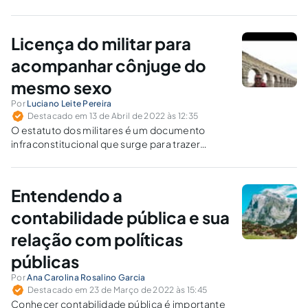
Licença do militar para
acompanhar cônjuge do
mesmo sexo
Por
Luciano Leite Pereira
Destacado em 13 de Abril de 2022 às 12:35
O estatuto dos militares é um documento
infraconstitucional que surge para trazer
segurança e previsibilidade para os militares
que ingressarem nas forças armadas e vem
garantir igualdade de tratamento, respeito e
Entendendo a
legalidade para aqueles que ingressam na vida
castrense.
contabilidade pública e sua
relação com políticas
públicas
Por
Ana Carolina Rosalino Garcia
Destacado em 23 de Março de 2022 às 15:45
Conhecer contabilidade pública é importante