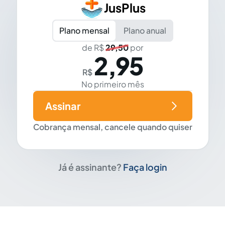
JusPlus
Plano mensal
Plano anual
de R$
29,50
por
2,95
R$
No primeiro mês
Assinar
Cobrança mensal, cancele quando quiser
Já é assinante?
Faça login