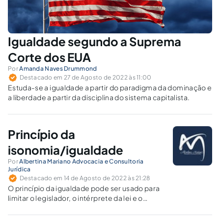
Igualdade segundo a Suprema
Corte dos EUA
Por
Amanda Naves Drummond
Destacado em 27 de Agosto de 2022 às 11:00
Estuda-se a igualdade a partir do paradigma da dominação e
a liberdade a partir da disciplina do sistema capitalista.
Princípio da
isonomia/igualdade
Por
Albertina Mariano Advocacia e Consultoria
Jurídica
Destacado em 14 de Agosto de 2022 às 21:28
O princípio da igualdade pode ser usado para
limitar o legislador, o intérprete da lei e o
indivíduo.