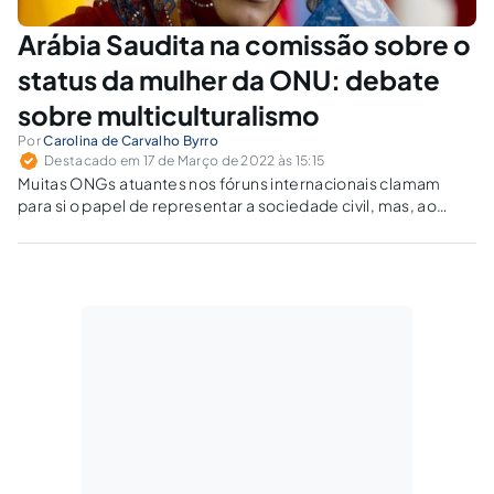
Arábia Saudita na comissão sobre o
status da mulher da ONU: debate
sobre multiculturalismo
Por
Carolina de Carvalho Byrro
Destacado em 17 de Março de 2022 às 15:15
Muitas ONGs atuantes nos fóruns internacionais clamam
para si o papel de representar a sociedade civil, mas, ao
invés de proteger a democracia e a liberdade de expressão
de todos os indivíduos, bloqueiam suas falas.