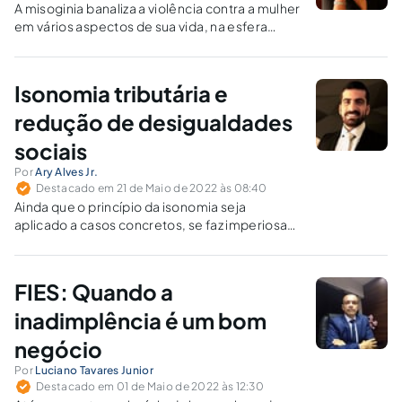
A misoginia banaliza a violência contra a mulher
em vários aspectos de sua vida, na esfera
social, psicológica, financeira e política, muitas
vezes dissimuladamente, como no caso do
neomachismo.
Isonomia tributária e
redução de desigualdades
sociais
Por
Ary Alves Jr.
Destacado em 21 de Maio de 2022 às 08:40
Ainda que o princípio da isonomia seja
aplicado a casos concretos, se faz imperiosa
uma verdadeira reforma tributária no país,
com vistas à efetiva redução das
desigualdades sociais.
FIES: Quando a
inadimplência é um bom
negócio
Por
Luciano Tavares Junior
Destacado em 01 de Maio de 2022 às 12:30