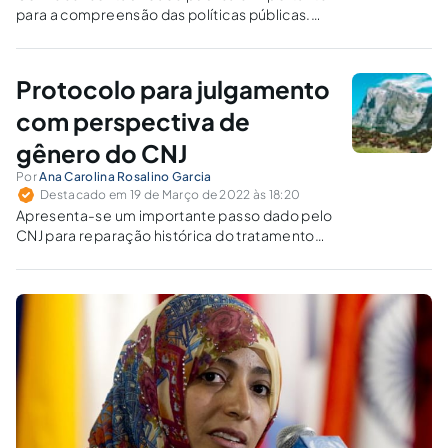
para a compreensão das políticas públicas.
Atende ao bem comum ou aplica o principio da
igualdade de George Orwell, segundo o qual
todos os bichos são iguais, mas alguns são
Protocolo para julgamento
mais iguais que outros?
com perspectiva de
gênero do CNJ
Por
Ana Carolina Rosalino Garcia
Destacado em 19 de Março de 2022 às 18:20
Apresenta-se um importante passo dado pelo
CNJ para reparação histórica do tratamento
dispensado às mulheres no Brasil.