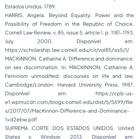
Estados Unidos
. 1789.
HARRIS, Angela.
Beyond Equality: Power and the
Possibility of Freedom in the Republic of Choice
.
Cornell Law Review, v. 85, issue 5, article 1, p. 1181-1193,
July 2000. Disponível em:
https://scholarship.law.cornell.edu/clr/vol85/iss5/1/
MACKINNON, Catharine A.
Difference and dominance:
on sex discrimination
. In: MACKINNON, Catharine A.
Feminism unmodified: discourses on life and law.
Cambridge/London: Harvard University Press, 1987.
Disponível em: https://cpb-us-
e1.wpmucdn.com/blogs.cornell.edu/dist/5/5699/file
s/2017/07/MacKinnon-Difference-and-Dominance-
1xd2ebw.pdf
SUPREMA CORTE DOS ESTADOS UNIDOS. United
States v. Windsor. 2013. Disponível em: