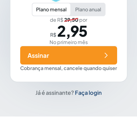
Plano mensal
Plano anual
de R$
29,50
por
2,95
R$
No primeiro mês
Assinar
Cobrança mensal, cancele quando quiser
Já é assinante?
Faça login