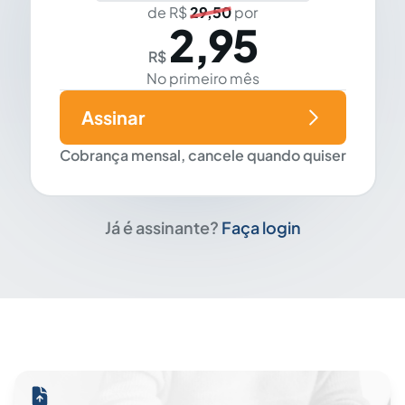
de R$
29,50
por
2,95
R$
No primeiro mês
Assinar
Cobrança mensal, cancele quando quiser
Já é assinante?
Faça login