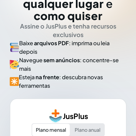
qualquer lugar
e
como quiser
Assine o JusPlus e tenha recursos
exclusivos
Baixe
arquivos PDF
: imprima ou leia
depois
Navegue
sem anúncios
: concentre-se
mais
Esteja
na frente
: descubra novas
ferramentas
JusPlus
Plano mensal
Plano anual