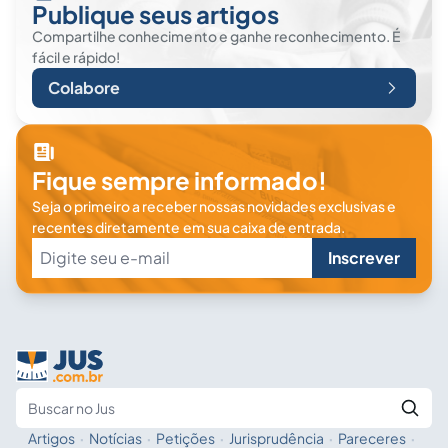
Publique seus artigos
Compartilhe conhecimento e ganhe reconhecimento. É
fácil e rápido!
Colabore
Fique sempre informado!
Seja o primeiro a receber nossas novidades exclusivas e
recentes diretamente em sua caixa de entrada.
Inscrever
Artigos
·
Notícias
·
Petições
·
Jurisprudência
·
Pareceres
·