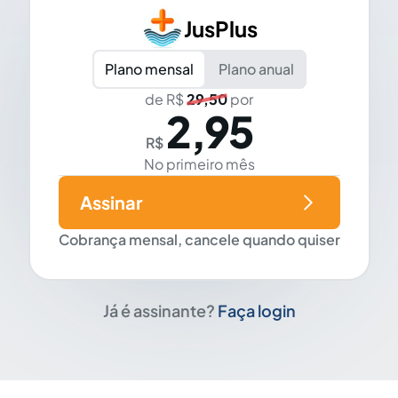
JusPlus
Plano mensal
Plano anual
de R$
29,50
por
2,95
R$
No primeiro mês
Assinar
Cobrança mensal, cancele quando quiser
Já é assinante?
Faça login