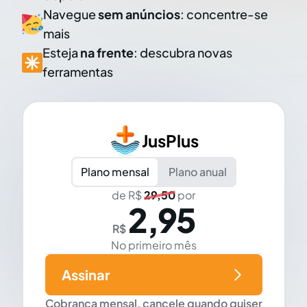
Navegue
sem anúncios
: concentre-se
mais
Esteja
na frente
: descubra novas
ferramentas
JusPlus
Plano mensal
Plano anual
de R$
29,50
por
2,95
R$
No primeiro mês
Assinar
Cobrança mensal, cancele quando quiser