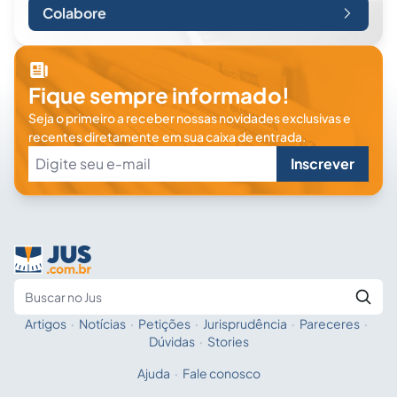
Colabore
Fique sempre informado!
Seja o primeiro a receber nossas novidades exclusivas e
recentes diretamente em sua caixa de entrada.
Inscrever
Artigos
·
Notícias
·
Petições
·
Jurisprudência
·
Pareceres
·
Fale com a IA
Buscar no Jus
Dúvidas
·
Stories
Ajuda
·
Fale conosco