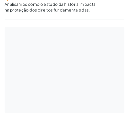
Analisamos como o estudo da história impacta
na proteção dos direitos fundamentais das
comunidades quilombolas, a partir da
consideração de aspectos sociais, culturais e
étnicos que particularizam a identidade do
povo.