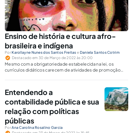
Ensino de história e cultura afro-
brasileira e indígena
Por
Karollayne Nunes dos Santos Freitas
e
Daniela Santos Cotrim
Destacado em 30 de Março de 2022 às 20:00
Mesmo com a obrigatoriedade estabelecida na lei, os
currículos didáticos carecem de atividades de promoção
cultural dos povos e comunidades tradicionais,
especificamente os afro-brasileiros e indígenas.
Entendendo a
contabilidade pública e sua
relação com políticas
públicas
Por
Ana Carolina Rosalino Garcia
Destacado em 23 de Março de 2022 às 15:45