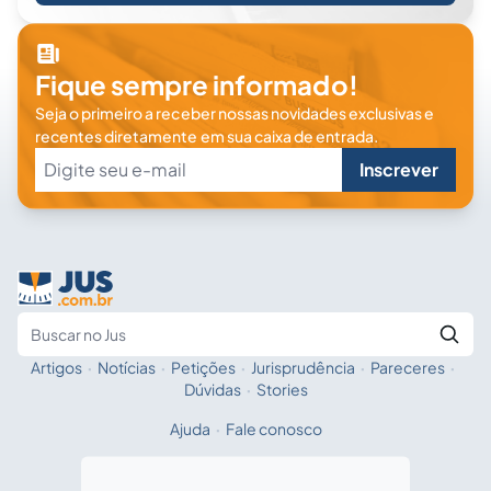
Fique sempre informado!
Seja o primeiro a receber nossas novidades exclusivas e
recentes diretamente em sua caixa de entrada.
Inscrever
Artigos
·
Notícias
·
Petições
·
Jurisprudência
·
Pareceres
·
Fale com a IA
Buscar no Jus
Dúvidas
·
Stories
Ajuda
·
Fale conosco