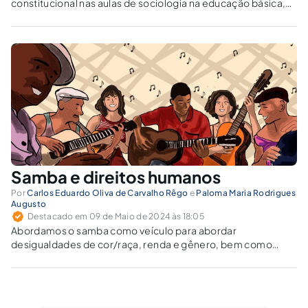
constitucional nas aulas de sociologia na educação básica,
profissional e tecnológica, justificada pela importância da
difusão de conhecimento sobre direitos dos povos
indígenas.
Samba e direitos humanos
Por
Carlos Eduardo Oliva de Carvalho Rêgo
e
Paloma Maria Rodrigues
Augusto
Destacado em 09 de Maio de 2024 às 18:05
Abordamos o samba como veículo para abordar
desigualdades de cor/raça, renda e gênero, bem como
exemplo afrocentrado positivo sobre a cultura afro-
brasileira.