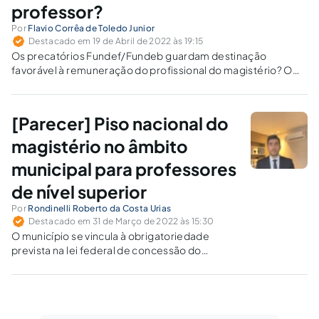
professor?
Por
Flavio Corrêa de Toledo Junior
Destacado em 19 de Abril de 2022 às 19:15
Os precatórios Fundef/Fundeb guardam destinação
favorável à remuneração do profissional do magistério? O
STF teria invalidado trecho da Emenda Constitucional 114, de
2021?
[Parecer] Piso nacional do
magistério no âmbito
municipal para professores
de nível superior
Por
Rondinelli Roberto da Costa Urias
Destacado em 31 de Março de 2022 às 15:30
O município se vincula à obrigatoriedade
prevista na lei federal de concessão do
reajuste do piso básico dos profissionais do
magistério aos professores de graduação?