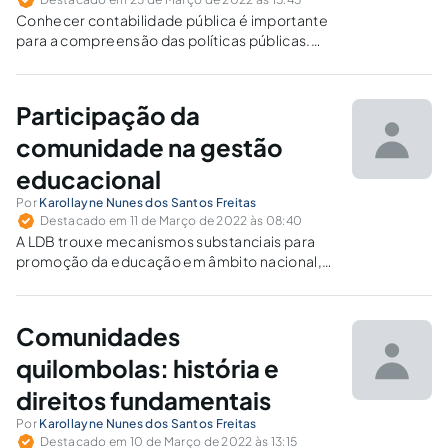
Conhecer contabilidade pública é importante
para a compreensão das políticas públicas.
Atende ao bem comum ou aplica o principio da
igualdade de George Orwell, segundo o qual
todos os bichos são iguais, mas alguns são
Participação da
mais iguais que outros?
comunidade na gestão
educacional
Por
Karollayne Nunes dos Santos Freitas
Destacado em 11 de Março de 2022 às 08:40
A LDB trouxe mecanismos substanciais para
promoção da educação em âmbito nacional,
destacando a importância da gestão
democrática no ensino público,
especialmente no que tange à participação
Comunidades
popular nos processos decisórios da
educação.
quilombolas: história e
direitos fundamentais
Por
Karollayne Nunes dos Santos Freitas
Destacado em 10 de Março de 2022 às 13:15