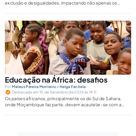
exclusão e desigualdades, impactando não apenas os
estudantes, mas também a sociedade como um todo.
Educação na África: desafios
Por
Mateus Pereira Monteiro
e
Helga Facitela
Destacado em 10 de Setembro de 2024 às 19:11
Os países africanos, principalmente os do Sul de Sahara,
onde Moçambique faz parte, devem acautelar-se com a
globalização para evitar a importação excessiva e
inconsciente das políticas e reformas educativas, que não
são mais do que a imposição de agendas que não se
adequam à realidade.