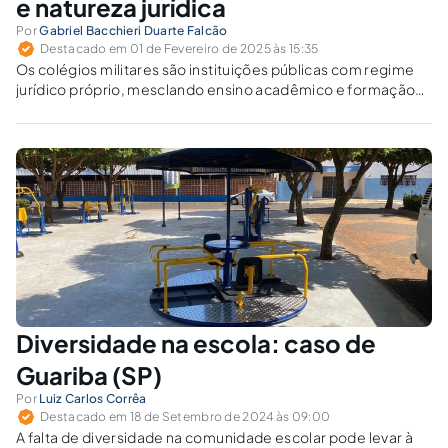
e natureza jurídica
Por
Gabriel Bacchieri Duarte Falcão
Destacado em 01 de Fevereiro de 2025 às 15:35
Os colégios militares são instituições públicas com regime
jurídico próprio, mesclando ensino acadêmico e formação
militar. A cobrança de mensalidades é compatível com o
acesso às cotas universitárias?
Diversidade na escola: caso de
Guariba (SP)
Por
Luiz Carlos Corrêa
Destacado em 18 de Setembro de 2024 às 09:00
A falta de diversidade na comunidade escolar pode levar à