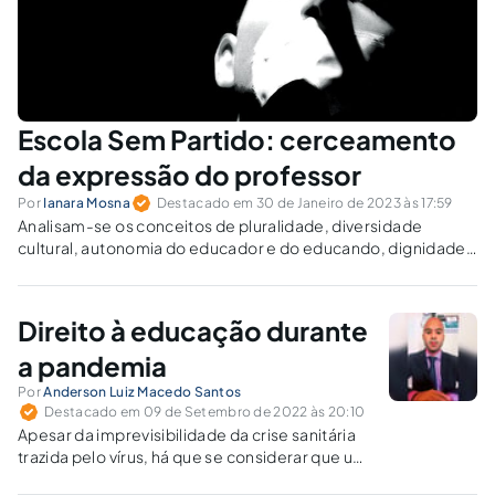
Escola Sem Partido: cerceamento
da expressão do professor
Por
Ianara Mosna
Destacado em 30 de Janeiro de 2023 às 17:59
Analisam-se os conceitos de pluralidade, diversidade
cultural, autonomia do educador e do educando, dignidade
da pessoa humana, doutrinação e direito à educação.
Direito à educação durante
a pandemia
Por
Anderson Luiz Macedo Santos
Destacado em 09 de Setembro de 2022 às 20:10
Apesar da imprevisibilidade da crise sanitária
trazida pelo vírus, há que se considerar que um
direito tão importante e imprescindível como