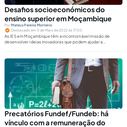
Desafios socioeconómicos do
ensino superior em Moçambique
Por
Mateus Pereira Monteiro
Destacado em 11 de Maio de 2022 às 17:00
As IES em Moçambique têm a incontornável missão de
desenvolver ideias inovadoras que podem ajudar a
sociedade a transformar em riqueza os recursos existentes
no país.
Precatórios Fundef/Fundeb: há
vínculo com a remuneração do