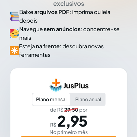
exclusivos
Baixe
arquivos PDF
: imprima ou leia
depois
Navegue
sem anúncios
: concentre-se
mais
Esteja
na frente
: descubra novas
ferramentas
JusPlus
Plano mensal
Plano anual
de R$
29,50
por
2,95
R$
No primeiro mês