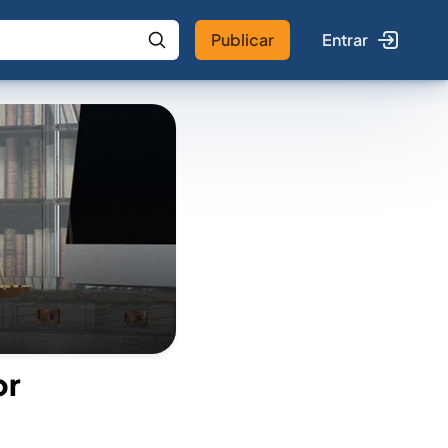
Publicar
Entrar
 IA
Buscar no Jus
or