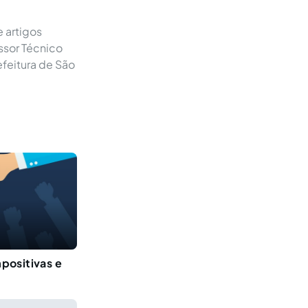
e artigos
ssor Técnico
efeitura de São
positivas e