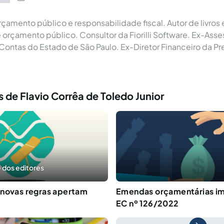
rçamento público e responsabilidade fiscal. Autor de livros 
 orçamento público. Consultor da Fiorilli Software. Ex-Asse
 Contas do Estado de São Paulo. Ex-Diretor Financeiro da Pr
 de Flavio Corrêa de Toledo Junior
 dos editores
 novas regras apertam
Emendas orçamentárias im
EC nº 126/2022