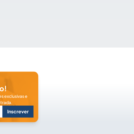
o!
s exclusivas e
trada.
Inscrever