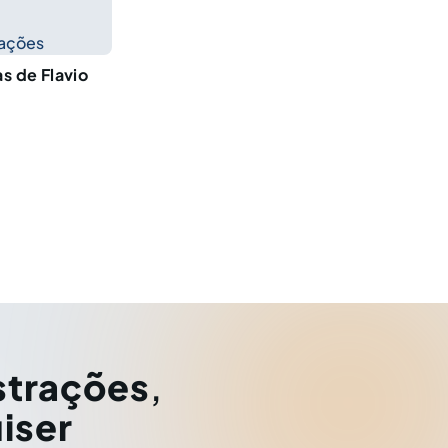
cações
as de Flavio
strações
,
iser