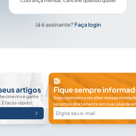
Cobrança mensal, cancele quando quiser
Já é assinante?
Faça login
seus artigos
Fique sempre informad
nhecimento e ganhe
Seja o primeiro a receber nossas novidade
 fácil e rápido!
recentes diretamente em sua caixa de en