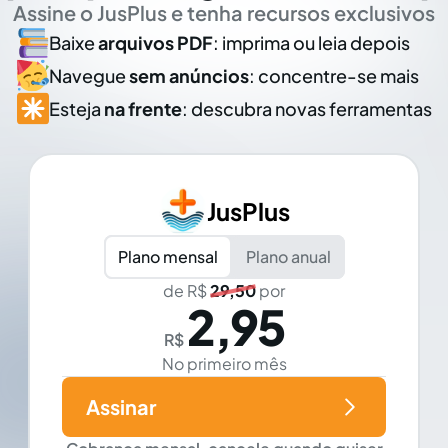
Assine o JusPlus e tenha recursos exclusivos
Baixe
arquivos PDF
: imprima ou leia depois
Navegue
sem anúncios
: concentre-se mais
Esteja
na frente
: descubra novas ferramentas
JusPlus
Plano mensal
Plano anual
de R$
29,50
por
2,95
R$
No primeiro mês
Assinar