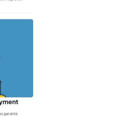
payment
ão garante