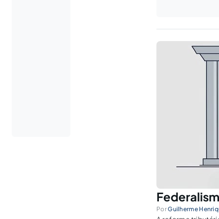
Federalism
Por
Guilherme Henriq