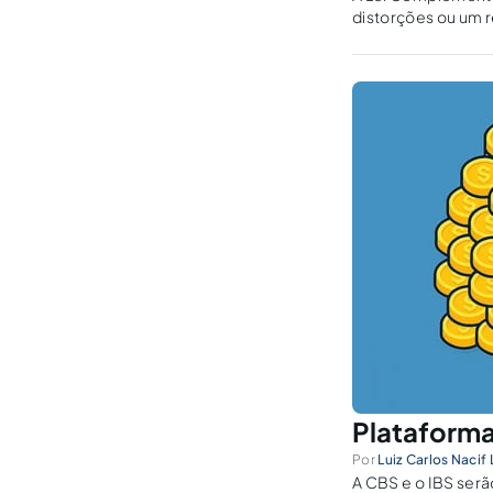
distorções ou um r
Plataforma 
Por
Luiz Carlos Nacif
A CBS e o IBS serã