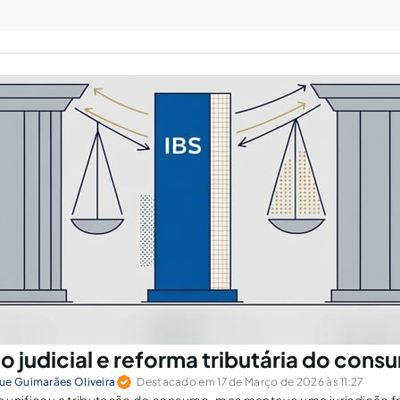
o judicial e reforma tributária do cons
ue Guimarães Oliveira
Destacado em 17 de Março de 2026 às 11:27