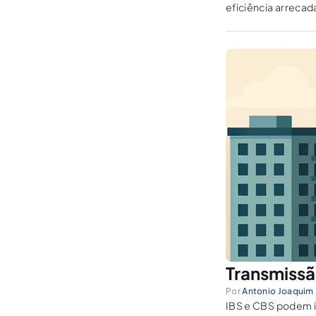
eficiência arrecad
Transmissã
Por
Antonio Joaquim 
IBS e CBS podem in