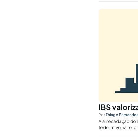
IBS valori
Por
Thiago Fernande
A arrecadação do I
federativo na refo