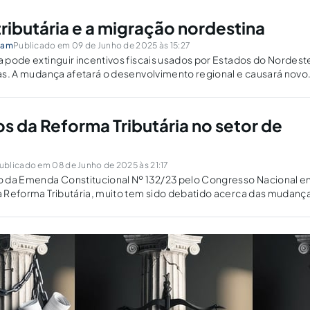
ributária e a migração nordestina
kam
Publicado em 09 de Junho de 2025 às 15:27
ia pode extinguir incentivos fiscais usados por Estados do Nordest
rias. A mudança afetará o desenvolvimento regional e causará novo
dores?
s da Reforma Tributária no setor de
ublicado em 08 de Junho de 2025 às 21:17
 da Emenda Constitucional Nº 132/23 pelo Congresso Nacional 
 a Reforma Tributária, muito tem sido debatido acerca das mudanç
tes dessa jornada desafiadora e sobretudo no atual momento, n
.