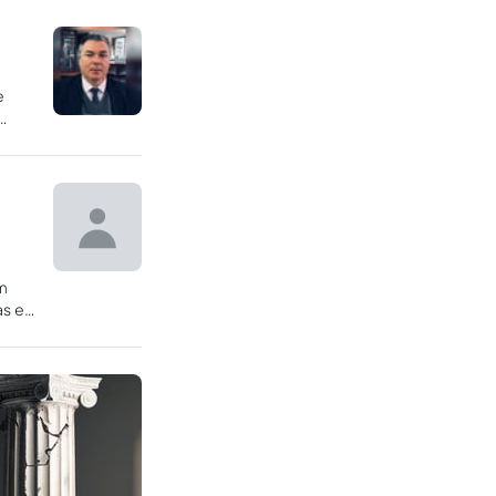
e
em
as e
o