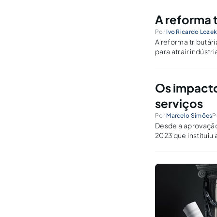
A reforma t
Por
Ivo Ricardo Loze
A reforma tributár
para atrair indúst
êxodo de trabalha
Os impacto
serviços
Por
Marcelo Simões
P
Desde a aprovação
2023 que instituiu
impactos decorren
qual as atenções..