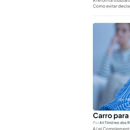
A reforma tributár
Como evitar decisõ
Carro para
Por
Ari Timóteo dos R
A Lei Complementa