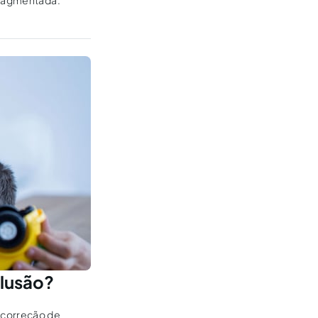
 fragmentada.
clusão?
 correção de