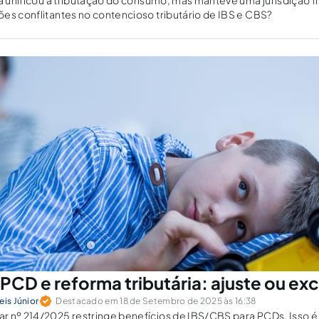
ia unificou a tributação do consumo, mas manteve uma jurisdição
es conflitantes no contencioso tributário de IBS e CBS?
 PCD e reforma tributária: ajuste ou ex
eis Júnior
Destacado em 18 de Setembro de 2025 às 16:38
r nº 214/2025 restringe benefícios de IBS/CBS para PCDs. Isso é