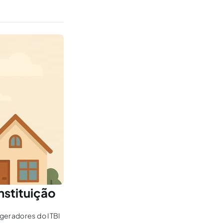
nstituição
 geradores do ITBI