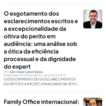
O esgotamento dos
esclarecimentos escritos e
a excepcionalidade da
oitiva do perito em
audiência: uma análise sob
a ótica da eficiência
processual e da dignidade
do expert
Por
Júlio Cesar Lopes Serpa
Publicado em 06 de Agosto de 2026 às 15:15
O ESGOTAMENTO DOS ESCLARECIMENTOS
ESCRITOS E A EXCEPCIONALIDADE DA OITIVA
DO PERITO EM AUDIÊNCIA: UMA ANÁLISE SOB
A ÓTICA DA EFICIÊNCIA PROCESSUAL E DA
DIGNIDADE DO EXPERT Resumo: O presente
Family Office internacional:
artigo analisa a decisão da Terceira Turma do