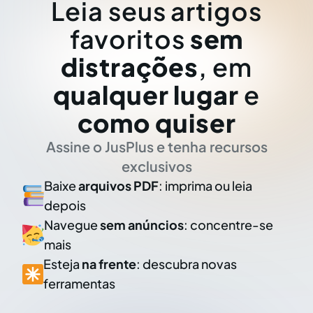
Leia seus artigos
favoritos
sem
distrações
, em
qualquer lugar
e
como quiser
Assine o JusPlus e tenha recursos
exclusivos
Baixe
arquivos PDF
: imprima ou leia
depois
Navegue
sem anúncios
: concentre-se
mais
Esteja
na frente
: descubra novas
ferramentas