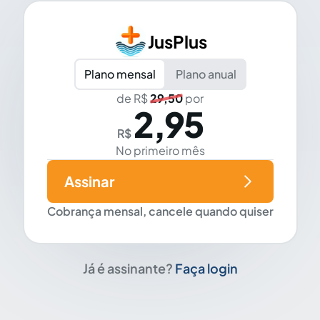
JusPlus
Plano mensal
Plano anual
de R$
29,50
por
2,95
R$
No primeiro mês
Assinar
Cobrança mensal, cancele quando quiser
Já é assinante?
Faça login