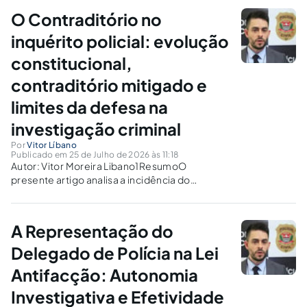
O Contraditório no
inquérito policial: evolução
constitucional,
contraditório mitigado e
limites da defesa na
investigação criminal
Por
Vitor Líbano
Publicado em 25 de Julho de 2026 às 11:18
Autor: Vitor Moreira Libano1ResumoO
presente artigo analisa a incidência do
princípio do contraditório na fase de
investigação criminal, especialmente no
âmbito do inquérito policial, examinando a
A Representação do
evolução doutrinária, legislativa e
jurisprudencial acerca da matéria.
Delegado de Polícia na Lei
Tradicionalmente concebido como
Antifacção: Autonomia
procedimento administrativo de...
Investigativa e Efetividade