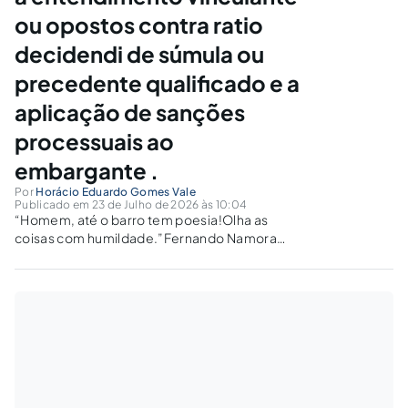
ou opostos contra ratio
decidendi de súmula ou
precedente qualificado e a
aplicação de sanções
processuais ao
embargante .
Por
Horácio Eduardo Gomes Vale
Publicado em 23 de Julho de 2026 às 10:04
“Homem, até o barro tem poesia!Olha as
coisas com humildade.”Fernando Namora
(1919-1989) “E vão, e vem, se cruzandoEntre
mil ternas lembranças,E minha alma vai
passandoPor sucessivas mudanças”Dutra e
Melo (1823-1846) 1. Finalidade Social e Jurídica
do Processo Judicial. 2. Súmulas e
Precedentes...