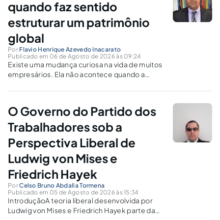
Superior Tribunal...
quando faz sentido
estruturar um patrimônio
global
Por
Flavio Henrique Azevedo Inacarato
Publicado em 06 de Agosto de 2026 às 09:24
Existe uma mudança curiosa na vida de muitos
empresários. Ela não acontece quando a
empresa dobra de faturamento. Nem quando
abre uma operação nos Estados Unidos. Muito
menos quando compra o primeiro imóvel no
O Governo do Partido dos
exterior.Ela acontece de forma
silenciosa.Num dia,...
Trabalhadores sob a
Perspectiva Liberal de
Ludwig von Mises e
Friedrich Hayek
Por
Celso Bruno Abdalla Tormena
Publicado em 05 de Agosto de 2026 às 15:34
IntroduçãoA teoria liberal desenvolvida por
Ludwig von Mises e Friedrich Hayek parte da