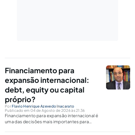
Financiamento para
expansão internacional:
debt, equity ou capital
próprio?
Por
Flavio Henrique Azevedo Inacarato
Publicado em 04 de Agosto de 2026 às 21:36
Financiamento para expansão internacional é
uma das decisões mais importantes para
empresas que pretendem crescer fora do
Brasil. Abrir uma operação em outro país exige