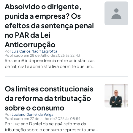
do exercício da advocatícia predatória[1].
Absolvido o dirigente,
Enquanto que, para os consumidores, a
judicialização da demanda é...
punida a empresa? Os
efeitos da sentença penal
no PAR da Lei
Anticorrupção
Por
Luiz Carlos Nacif Lagrotta
Publicado em 28 de Julho de 2026 às 22:43
ResumoA independência entre as instâncias
penal, civil e administrativa permite que um
mesmo acontecimento produza
consequências jurídicas distintas. Na Lei nº
12.846/2013, essa autonomia assume especial
Os limites constitucionais
importância, pois a pessoa jurídica responde
objetivamente pelos atos lesivos praticados
da reforma da tributação
em seu interesse...
sobre o consumo
Por
Luciano Daniel da Veiga
Publicado em 27 de Julho de 2026 às 08:54
Por Luciano Daniel da VeigaA reforma da
tributação sobre o consumo representa uma