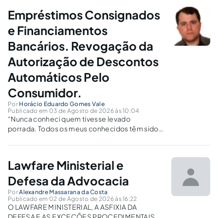
investimentos em estrutura societária, equipe,
Empréstimos Consignados
tecnologia, marketing, desenvolvimento
comercial e adequação regulatória. A questão
e Financiamentos
que...
Bancários. Revogação da
Autorização de Descontos
Automáticos Pelo
Consumidor.
Por
Horácio Eduardo Gomes Vale
Publicado em 03 de Agosto de 2026 às 10:04
“Nunca conheci quem tivesse levado
porrada. Todos os meus conhecidos têm sido
campeões em tudo".Fernando Pessoa (1888-
1935) “Sinto que hoje novamente
embarco Para as grandes aventuras, Passam
Lawfare Ministerial e
no ar palavras obscuras E o meu desejo canta -
-- por isso marco Nos meus sentidos a
Defesa da Advocacia
imagem desta...
Por
Alexandre Massarana da Costa
Publicado em 02 de Agosto de 2026 às 16:22
O LAWFARE MINISTERIAL, A ASFIXIA DA
DEFESA E AS EXCEÇÕES PROCEDIMENTAIS