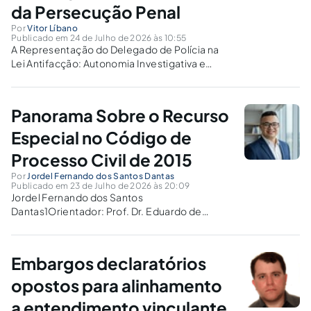
da Persecução Penal
Por
Vitor Líbano
Publicado em 24 de Julho de 2026 às 10:55
A Representação do Delegado de Polícia na
Lei Antifacção: Autonomia Investigativa e
Efetividade da Persecução PenalAutor: Vitor
Moreira Libano1Resumo:Neste texto, fazemos
uma análise do Artigo 5º, §6º, da Lei
Panorama Sobre o Recurso
Antifacção.A investigação criminal
contemporânea exige instrumentos jurídicos
Especial no Código de
capazes de compatibilizar eficiência...
Processo Civil de 2015
Por
Jordel Fernando dos Santos Dantas
Publicado em 23 de Julho de 2026 às 20:09
Jordel Fernando dos Santos
Dantas1Orientador: Prof. Dr. Eduardo de
Campos MeloRESUMOO presente artigo tem
por objetivo analisar, de forma ampla e crítica,
o recurso especial no âmbito do Código de
Embargos declaratórios
Processo Civil de 2015 (Lei nº 13.105/2015),
examinando sua evolução...
opostos para alinhamento
a entendimento vinculante