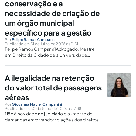
conservação e a
necessidade de criação de
um órgão municipal
específico para a gestão
Por
Felipe Ramos Campana
Publicado em 31 de Julho de 2026 às 11:31
Felipe Ramos Campana1Advogado. Mestre
em Direito da Cidade pela Universidade
Estadual do Rio de Janeiro (UERJ). Advogado
da Federação da Indústria do Estado do Rio de
Janeiro (FIRJAN). E-mail:
A ilegalidade na retenção
felipe.campana@hotmail.comRESUMOO
artigo analisa a gestão pública das praças no
do valor total de passagens
Rio de...
aéreas
Por
Giovanna Maciel Campanini
Publicado em 30 de Julho de 2026 às 17:38
Não é novidade no judiciário o aumento de
demandas envolvendo violações dos direitos
dos passageiros aéreos, situação tal que vem
sendo tratada como massificação decorrente