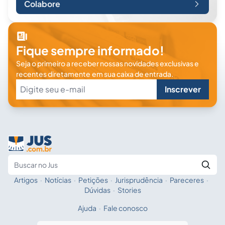
Colabore
Fique sempre informado!
Seja o primeiro a receber nossas novidades exclusivas e
recentes diretamente em sua caixa de entrada.
Inscrever
Artigos
·
Notícias
·
Petições
·
Jurisprudência
·
Pareceres
·
Fale com a IA
Buscar no Jus
Dúvidas
·
Stories
Ajuda
·
Fale conosco