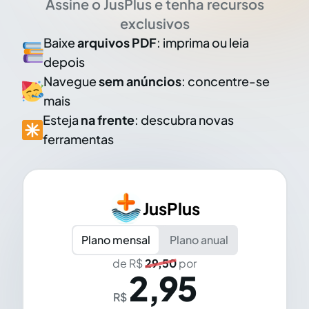
Assine o JusPlus e tenha recursos
exclusivos
Baixe
arquivos PDF
: imprima ou leia
depois
Navegue
sem anúncios
: concentre-se
mais
Esteja
na frente
: descubra novas
ferramentas
JusPlus
Plano mensal
Plano anual
de R$
29,50
por
2,95
R$