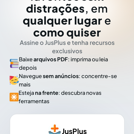
distrações
, em
qualquer lugar
e
como quiser
Assine o JusPlus e tenha recursos
exclusivos
Baixe
arquivos PDF
: imprima ou leia
depois
Navegue
sem anúncios
: concentre-se
mais
Esteja
na frente
: descubra novas
ferramentas
JusPlus