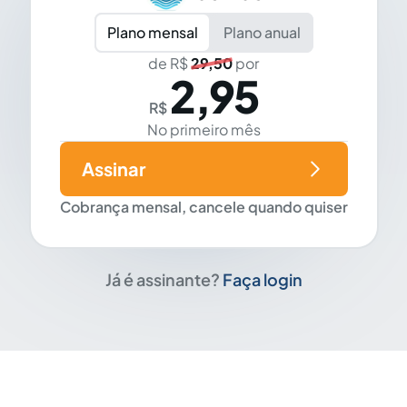
Plano mensal
Plano anual
de R$
29,50
por
2,95
R$
No primeiro mês
Assinar
Cobrança mensal, cancele quando quiser
Já é assinante?
Faça login