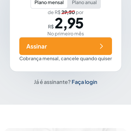
Plano mensal
Plano anual
de R$
29,50
por
2,95
R$
No primeiro mês
Assinar
Cobrança mensal, cancele quando quiser
Já é assinante?
Faça login