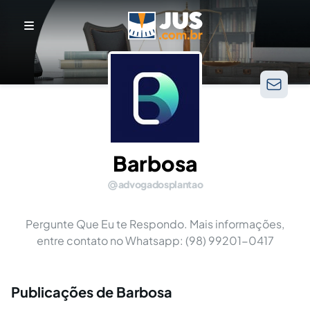
Barbosa
advogadosplantao
Pergunte Que Eu te Respondo. Mais informações,
entre contato no Whatsapp: (98) 99201-0417
Publicações de Barbosa