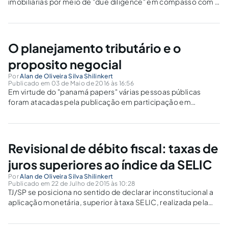
imobiliárias por meio de "due diligence" em compasso com a
sumula 375 do STJ.
O planejamento tributário e o
proposito negocial
Por
Alan de Oliveira Silva Shilinkert
Publicado em 03 de Maio de 2016 às 16:56
Em virtude do "panamá papers" várias pessoas públicas
foram atacadas pela publicação em participação em
offshore,o artigo apresenta a necessidade de estruturação
do planejamento tributário e a necessidade do proposto
negocial.
Revisional de débito fiscal: taxas de
juros superiores ao índice da SELIC
Por
Alan de Oliveira Silva Shilinkert
Publicado em 22 de Julho de 2015 às 10:28
TJ/SP se posiciona no sentido de declarar inconstitucional a
aplicação monetária, superior à taxa SELIC, realizada pela
Fazenda Pública. Em tempos de crise, esta é uma ótima
notícia para os contribuintes paulistas.