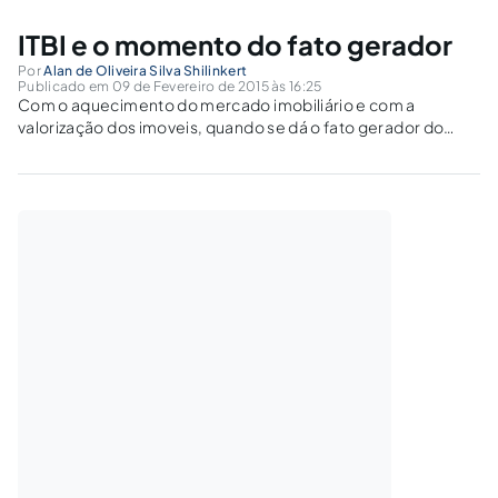
ITBI e o momento do fato gerador
Por
Alan de Oliveira Silva Shilinkert
Publicado em 09 de Fevereiro de 2015 às 16:25
Com o aquecimento do mercado imobiliário e com a
valorização dos imoveis, quando se dá o fato gerador do
ITBI, com o contrato de compra e venda ou do registro? Tal
discussão toma uma maior abordagem se há valorização do
imóvel neste período.