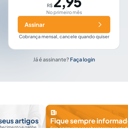
2,95
R$
No primeiro mês
Assinar
Cobrança mensal, cancele quando quiser
Já é assinante?
Faça login
seus artigos
Fique sempre informad
nhecimento e ganhe