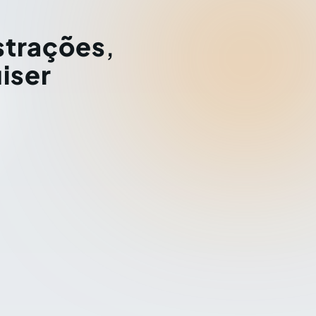
strações
,
iser