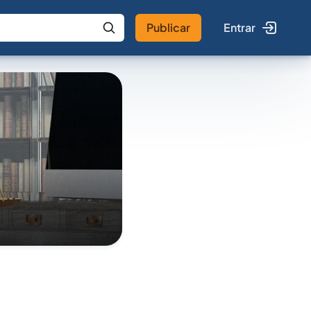
Publicar
Entrar
 IA
Buscar no Jus