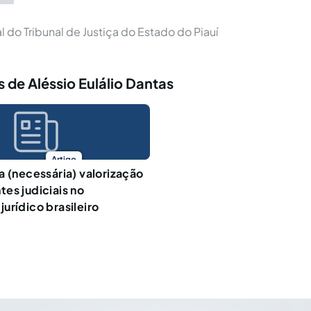
al do Tribunal de Justiça do Estado do Piauí
 de Aléssio Eulálio Dantas
Artigo
a (necessária) valorização
es judiciais no
urídico brasileiro