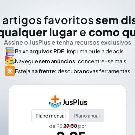
 artigos favoritos
sem di
qualquer lugar
e
como qu
Assine o JusPlus e tenha recursos exclusivos
Baixe
arquivos PDF
: imprima ou leia depois
Navegue
sem anúncios
: concentre-se mais
Esteja
na frente
: descubra novas ferramentas
JusPlus
Plano mensal
Plano anual
de R$
29,50
por