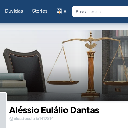
Dúvidas
Stories
IA
Fale com a
Aléssio Eulálio Dantas
alessioeulalio1417814