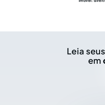
imóvel: direi
Leia seus
em