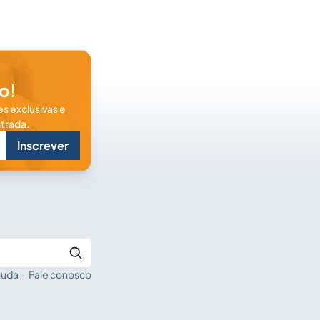
o!
s exclusivas e
trada.
Inscrever
juda
·
Fale conosco
Buscar no Jus