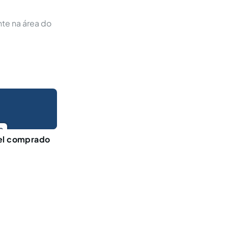
te na área do
o
vel comprado
?