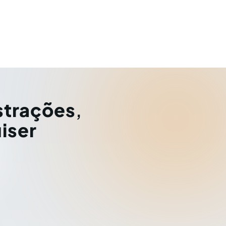
strações
,
iser