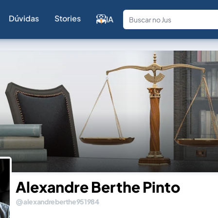
Dúvidas
Stories
IA
Fale com a
Alexandre Berthe Pinto
alexandreberthe951984