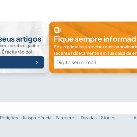
seus artigos
Fique sempre informad
nhecimento e ganhe
Seja o primeiro a receber nossas novidade
 fácil e rápido!
recentes diretamente em sua caixa de en
Petições
·
Jurisprudência
·
Pareceres
·
Dúvidas
·
Stories
A
Fale com a IA