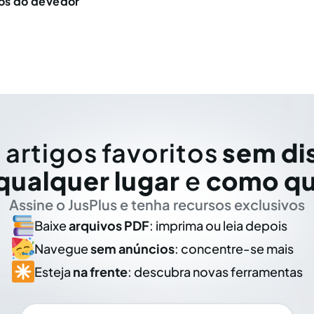
tos do devedor
 artigos favoritos
sem di
qualquer lugar
e
como qu
Assine o JusPlus e tenha recursos exclusivos
Baixe
arquivos PDF
: imprima ou leia depois
Navegue
sem anúncios
: concentre-se mais
Esteja
na frente
: descubra novas ferramentas