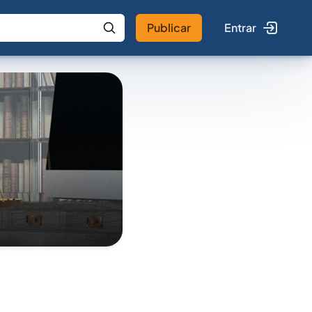
Publicar
Entrar
 IA
Buscar no Jus