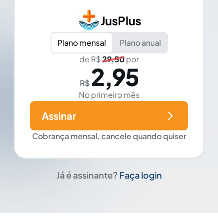
JusPlus
Plano mensal
Plano anual
de R$
29,50
por
2,95
R$
No primeiro mês
Assinar
Cobrança mensal, cancele quando quiser
Já é assinante?
Faça login