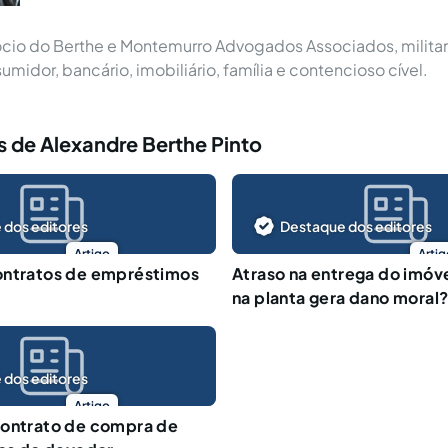
cio do Berthe e Montemurro Advogados Associados, militan
umidor, bancário, imobiliário, família e contencioso cível.
 de Alexandre Berthe Pinto
 dos editores
Destaque dos editores
Artigo
Artig
ontratos de empréstimos
Atraso na entrega do imó
na planta gera dano moral
 dos editores
Artigo
contrato de compra de