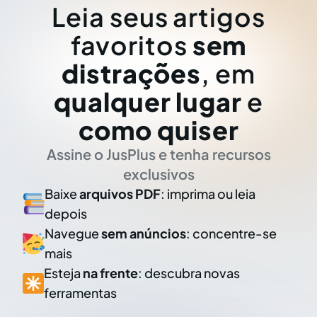
Leia seus artigos
favoritos
sem
distrações
, em
qualquer lugar
e
como quiser
Assine o JusPlus e tenha recursos
exclusivos
Baixe
arquivos PDF
: imprima ou leia
depois
Navegue
sem anúncios
: concentre-se
mais
Esteja
na frente
: descubra novas
ferramentas