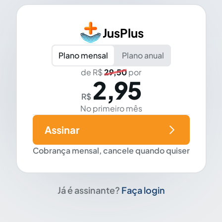
JusPlus
Plano mensal
Plano anual
de R$
29,50
por
2,95
R$
No primeiro mês
Assinar
Cobrança mensal, cancele quando quiser
Já é assinante?
Faça login