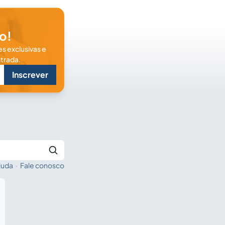
o!
s exclusivas e
trada.
Inscrever
juda
·
Fale conosco
Buscar no Jus