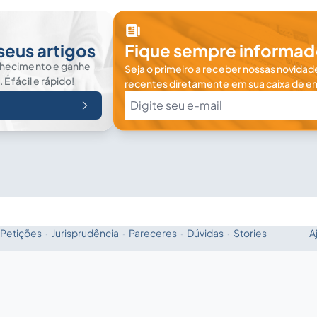
seus artigos
Fique sempre informad
nhecimento e ganhe
Seja o primeiro a receber nossas novidade
 fácil e rápido!
recentes diretamente em sua caixa de en
Petições
·
Jurisprudência
·
Pareceres
·
Dúvidas
·
Stories
A
Fale com a IA