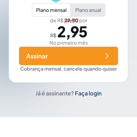
Plano mensal
Plano anual
de R$
29,50
por
2,95
R$
No primeiro mês
Assinar
Cobrança mensal, cancele quando quiser
Já é assinante?
Faça login