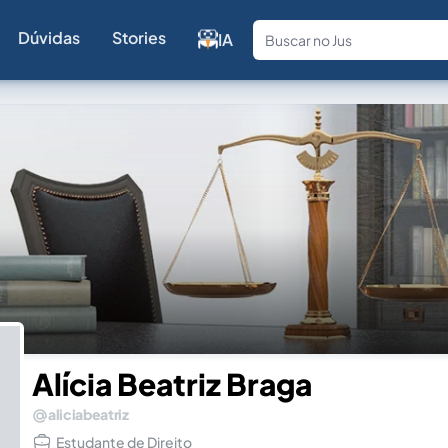
Dúvidas
Stories
IA
Fale com a
Alícia Beatriz Braga
aliciabeatriz
Estudante de Direito