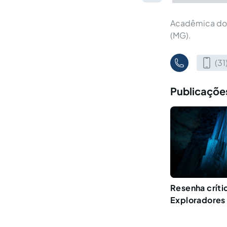
Acadêmica do c
(MG).
(3
Publicações
Resenha críti
Exploradores