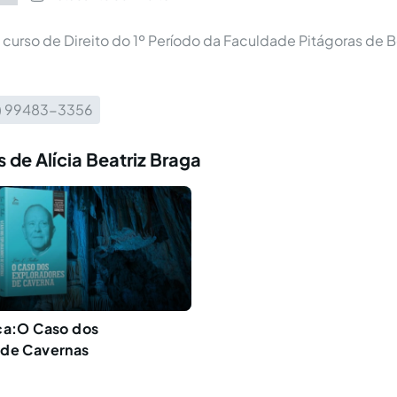
urso de Direito do 1º Período da Faculdade Pitágoras de B
1) 99483-3356
 de Alícia Beatriz Braga
ca:O Caso dos
 de Cavernas