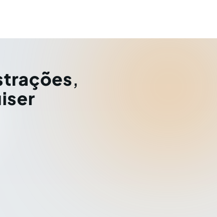
strações
,
iser