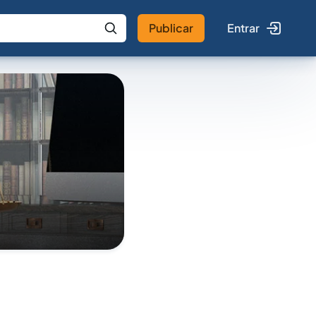
Publicar
Entrar
 IA
Buscar no Jus