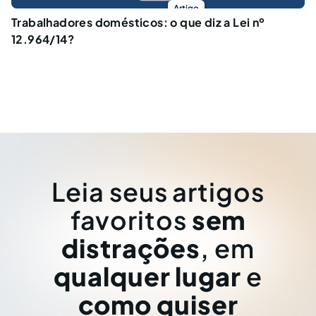
Artigo
Trabalhadores domésticos: o que diz a Lei nº
12.964/14?
Leia seus artigos
favoritos
sem
distrações
, em
qualquer lugar
e
como quiser