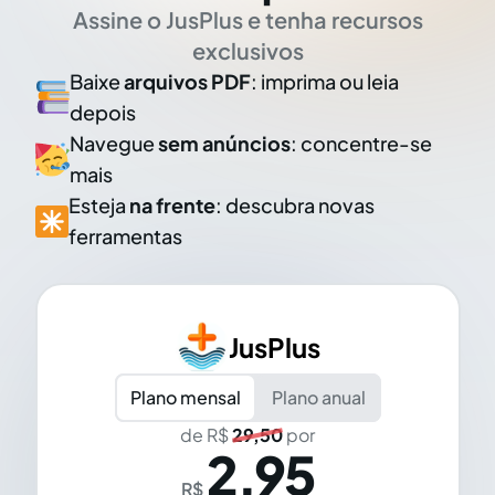
Assine o JusPlus e tenha recursos
exclusivos
Baixe
arquivos PDF
: imprima ou leia
depois
Navegue
sem anúncios
: concentre-se
mais
Esteja
na frente
: descubra novas
ferramentas
JusPlus
Plano mensal
Plano anual
de R$
29,50
por
2,95
R$