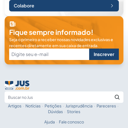
Colabore
Fique sempre informado!
Seja o primeiro a receber nossas novidades exclusivas e
recentes diretamente em sua caixa de entrada.
Inscrever
Artigos
·
Notícias
·
Petições
·
Jurisprudência
·
Pareceres
·
Fale com a IA
Buscar no Jus
Dúvidas
·
Stories
Ajuda
·
Fale conosco