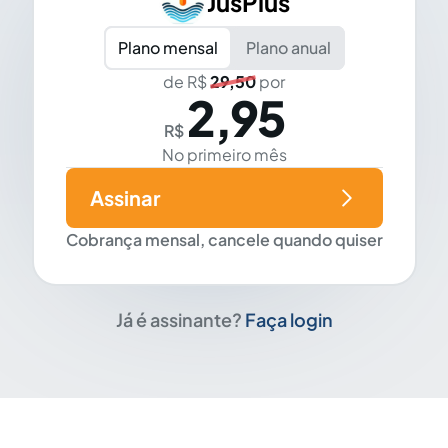
JusPlus
Plano mensal
Plano anual
de R$
29,50
por
2,95
R$
No primeiro mês
Assinar
Cobrança mensal, cancele quando quiser
Já é assinante?
Faça login