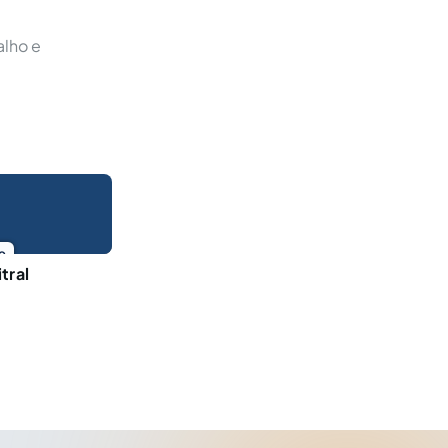
alho e
o
tral