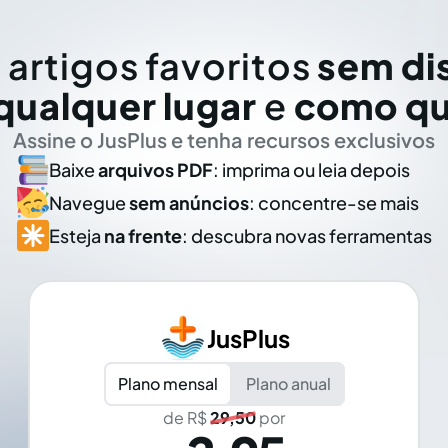
 artigos favoritos
sem di
qualquer lugar
e
como qu
Assine o JusPlus e tenha recursos exclusivos
Baixe
arquivos PDF
: imprima ou leia depois
Navegue
sem anúncios
: concentre-se mais
Esteja
na frente
: descubra novas ferramentas
JusPlus
Plano mensal
Plano anual
de R$
29,50
por