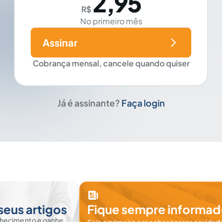
2,95
R$
No primeiro mês
Assinar
Cobrança mensal, cancele quando quiser
Já é assinante?
Faça login
seus artigos
Fique sempre informad
nhecimento e ganhe