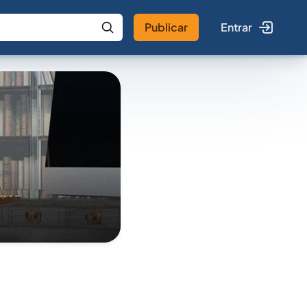
Publicar
Entrar
 IA
Buscar no Jus