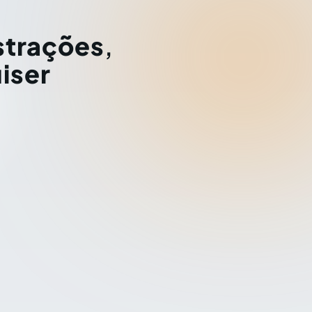
strações
,
iser