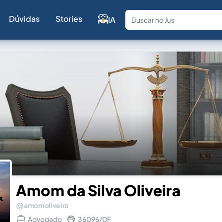
Dúvidas
Stories
IA
Fale com a
Amom da Silva Oliveira
amomoliveira
Advogado
36096/DF