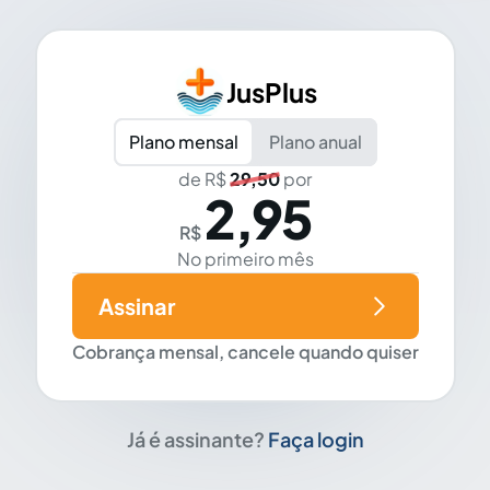
JusPlus
Plano mensal
Plano anual
de R$
29,50
por
2,95
R$
No primeiro mês
Assinar
Cobrança mensal, cancele quando quiser
Já é assinante?
Faça login