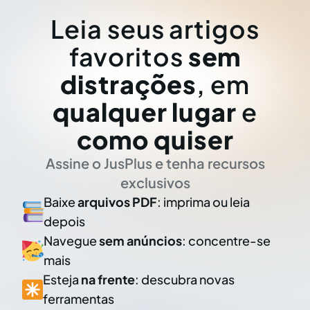
Leia seus artigos
favoritos
sem
distrações
, em
qualquer lugar
e
como quiser
Assine o JusPlus e tenha recursos
exclusivos
Baixe
arquivos PDF
: imprima ou leia
depois
Navegue
sem anúncios
: concentre-se
mais
Esteja
na frente
: descubra novas
ferramentas