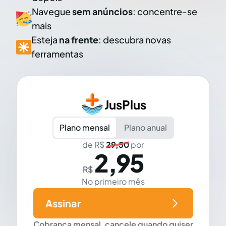
Navegue
sem anúncios
: concentre-se
mais
Esteja
na frente
: descubra novas
ferramentas
JusPlus
Plano mensal
Plano anual
de R$
29,50
por
2,95
R$
No primeiro mês
Assinar
Cobrança mensal, cancele quando quiser