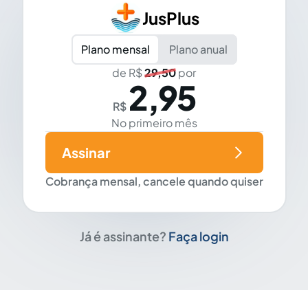
JusPlus
Plano mensal
Plano anual
de R$
29,50
por
2,95
R$
No primeiro mês
Assinar
Cobrança mensal, cancele quando quiser
Já é assinante?
Faça login