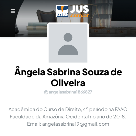
Ângela Sabrina Souza de
Oliveira
angelasabrina1866827
Acadêmica do Curso de Direito, 4º período na FAAO
Faculdade da Amazônia Ocidental no ano de 2018.
Email:
angelasabrina19@gmail.com