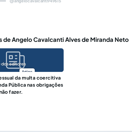
angelocavalcanti949615
 de Angelo Cavalcanti Alves de Miranda Neto
 dos editores
Artigo
essual da multa coercitiva
nda Pública nas obrigações
não fazer.