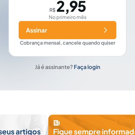
2,95
R$
No primeiro mês
Assinar
Cobrança mensal, cancele quando quiser
Já é assinante?
Faça login
seus artigos
Fique sempre informad