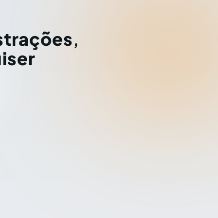
strações
,
iser