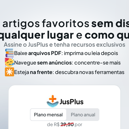
 artigos favoritos
sem di
qualquer lugar
e
como qu
Assine o JusPlus e tenha recursos exclusivos
Baixe
arquivos PDF
: imprima ou leia depois
Navegue
sem anúncios
: concentre-se mais
Esteja
na frente
: descubra novas ferramentas
JusPlus
Plano mensal
Plano anual
de R$
29,50
por