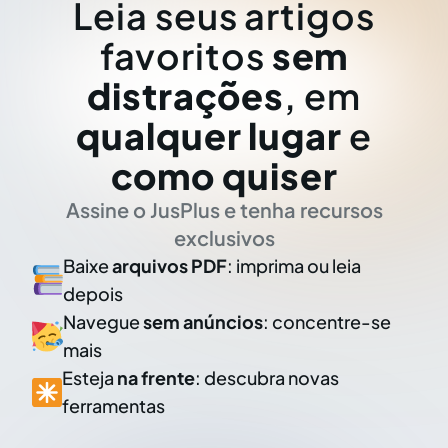
Leia seus artigos
favoritos
sem
distrações
, em
qualquer lugar
e
como quiser
Assine o JusPlus e tenha recursos
exclusivos
Baixe
arquivos PDF
: imprima ou leia
depois
Navegue
sem anúncios
: concentre-se
mais
Esteja
na frente
: descubra novas
ferramentas