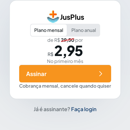
JusPlus
Plano mensal
Plano anual
de R$
29,50
por
2,95
R$
No primeiro mês
Assinar
Cobrança mensal, cancele quando quiser
Já é assinante?
Faça login