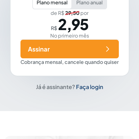
Plano mensal
Plano anual
de R$
29,50
por
2,95
R$
No primeiro mês
Assinar
Cobrança mensal, cancele quando quiser
Já é assinante?
Faça login