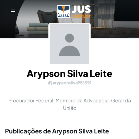
Arypson Silva Leite
arypsonsilva951391
Procurador Federal, Membro da Advocacia-Geral da
União
Publicações de Arypson Silva Leite