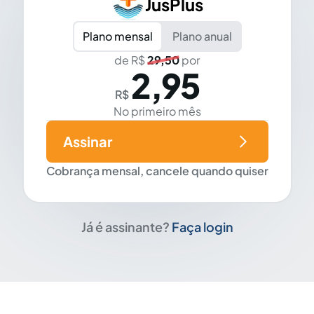
JusPlus
Plano mensal
Plano anual
de R$
29,50
por
2,95
R$
No primeiro mês
Assinar
Cobrança mensal, cancele quando quiser
Já é assinante?
Faça login