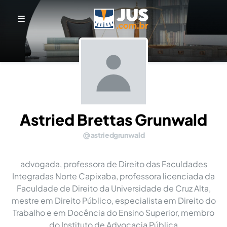
Astried Brettas Grunwald
astriedgrunwald
advogada, professora de Direito das Faculdades
Integradas Norte Capixaba, professora licenciada da
Faculdade de Direito da Universidade de Cruz Alta,
mestre em Direito Público, especialista em Direito do
Trabalho e em Docência do Ensino Superior, membro
do Instituto de Advocacia Pública