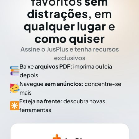
favoritos
sem
distrações
, em
qualquer lugar
e
como quiser
Assine o JusPlus e tenha recursos
exclusivos
Baixe
arquivos PDF
: imprima ou leia
depois
Navegue
sem anúncios
: concentre-se
mais
Esteja
na frente
: descubra novas
ferramentas