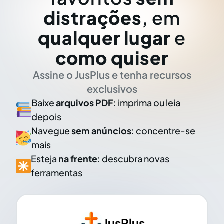
distrações
, em
qualquer lugar
e
como quiser
Assine o JusPlus e tenha recursos
exclusivos
Baixe
arquivos PDF
: imprima ou leia
depois
Navegue
sem anúncios
: concentre-se
mais
Esteja
na frente
: descubra novas
ferramentas
JusPlus