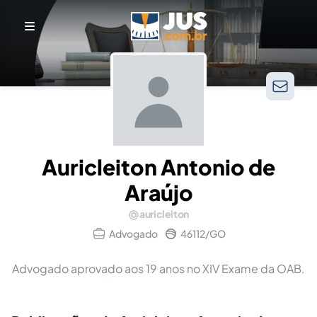
Auricleiton Antonio de
Araújo
auricleiton
Advogado
46112/GO
Advogado aprovado aos 19 anos no XIV Exame da OAB.