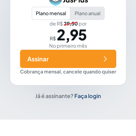
Plano mensal
Plano anual
de R$
29,50
por
2,95
R$
No primeiro mês
Assinar
Cobrança mensal, cancele quando quiser
Já é assinante?
Faça login