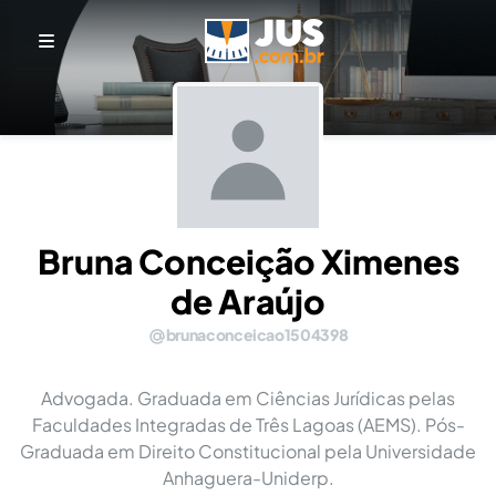
Bruna Conceição Ximenes
de Araújo
brunaconceicao1504398
Advogada. Graduada em Ciências Jurídicas pelas
Faculdades Integradas de Três Lagoas (AEMS). Pós-
Graduada em Direito Constitucional pela Universidade
Anhaguera-Uniderp.