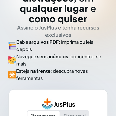
qualquer lugar
e
como quiser
Assine o JusPlus e tenha recursos
exclusivos
Baixe
arquivos PDF
: imprima ou leia
depois
Navegue
sem anúncios
: concentre-se
mais
Esteja
na frente
: descubra novas
ferramentas
JusPlus
Plano mensal
Plano anual