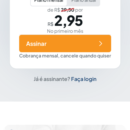
de R$
29,50
por
2,95
R$
No primeiro mês
Assinar
Cobrança mensal, cancele quando quiser
Já é assinante?
Faça login