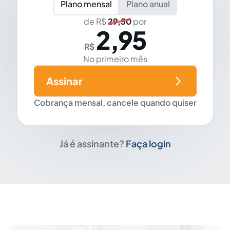
Plano mensal
Plano anual
de R$
29,50
por
2,95
R$
No primeiro mês
Assinar
Cobrança mensal, cancele quando quiser
Já é assinante?
Faça login