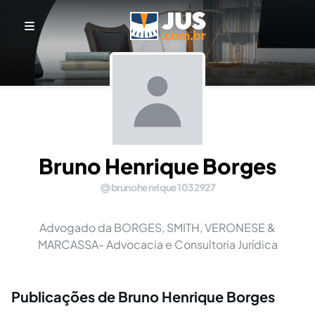
Bruno Henrique Borges
brunohenrique1032927
Advogado da BORGES, SMITH, VERONESE &
MARCASSA- Advocacia e Consultoria Jurídica
Publicações de Bruno Henrique Borges