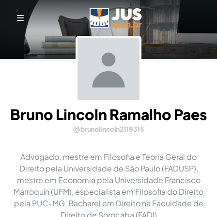
Bruno Lincoln Ramalho Paes
brunolincoln2118315
Advogado, mestre em Filosofia e Teoria Geral do
Direito pela Universidade de São Paulo (FADUSP),
mestre em Economia pela Universidade Francisco
Marroquín (UFM), especialista em Filosofia do Direito
pela PUC-MG, Bacharel em Direito na Faculdade de
Direito de Sorocaba (FADI)