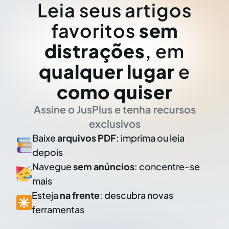
Leia seus artigos
favoritos
sem
distrações
, em
qualquer lugar
e
como quiser
Assine o JusPlus e tenha recursos
exclusivos
Baixe
arquivos PDF
: imprima ou leia
depois
Navegue
sem anúncios
: concentre-se
mais
Esteja
na frente
: descubra novas
ferramentas