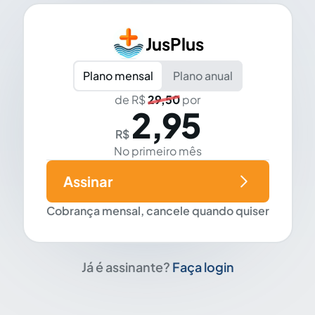
JusPlus
Plano mensal
Plano anual
de R$
29,50
por
2,95
R$
No primeiro mês
Assinar
Cobrança mensal, cancele quando quiser
Já é assinante?
Faça login