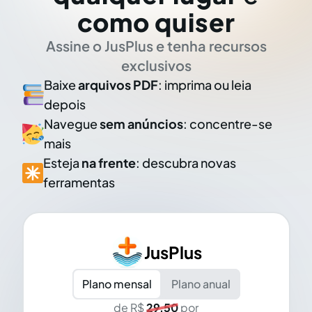
como quiser
Assine o JusPlus e tenha recursos
exclusivos
Baixe
arquivos PDF
: imprima ou leia
depois
Navegue
sem anúncios
: concentre-se
mais
Esteja
na frente
: descubra novas
ferramentas
JusPlus
Plano mensal
Plano anual
de R$
29,50
por