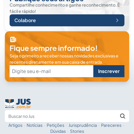
Compartilhe conhecimento e ganhe reconhecimento. É
fácil e rápido!
Colabore
Fique sempre informado!
Seja o primeiro a receber nossas novidades exclusivas e
recentes diretamente em sua caixa de entrada.
Inscrever
Artigos
·
Notícias
·
Petições
·
Jurisprudência
·
Pareceres
·
Fale com a IA
Buscar no Jus
Dúvidas
·
Stories