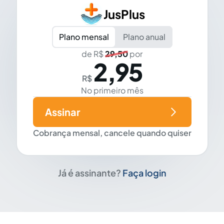
JusPlus
Plano mensal
Plano anual
de R$
29,50
por
2,95
R$
No primeiro mês
Assinar
Cobrança mensal, cancele quando quiser
Já é assinante?
Faça login