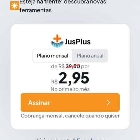
Esteja
na frente
: descubra novas
ferramentas
JusPlus
Plano mensal
Plano anual
de R$
29,50
por
2,95
R$
No primeiro mês
Assinar
Cobrança mensal, cancele quando quiser