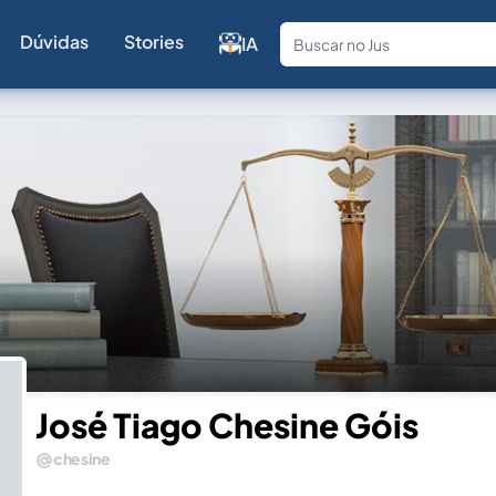
Dúvidas
Stories
IA
Fale com a
José Tiago Chesine Góis
chesine