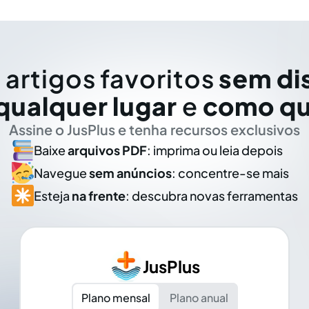
 artigos favoritos
sem di
qualquer lugar
e
como qu
Assine o JusPlus e tenha recursos exclusivos
Baixe
arquivos PDF
: imprima ou leia depois
Navegue
sem anúncios
: concentre-se mais
Esteja
na frente
: descubra novas ferramentas
JusPlus
Plano mensal
Plano anual