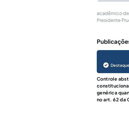
acadêmico de D
Presidente Pru
Publicações
Destaque
Controle abst
constituciona
genérica quan
no art. 62 da