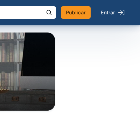
Publicar
Entrar
 IA
Buscar no Jus