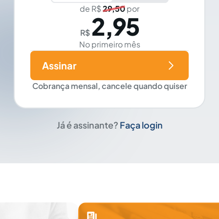
de R$
29,50
por
2,95
R$
No primeiro mês
Assinar
Cobrança mensal, cancele quando quiser
Já é assinante?
Faça login