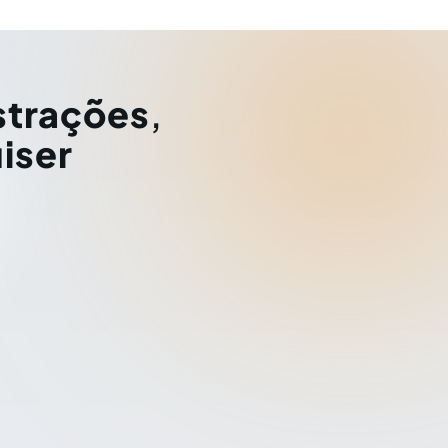
strações
,
iser