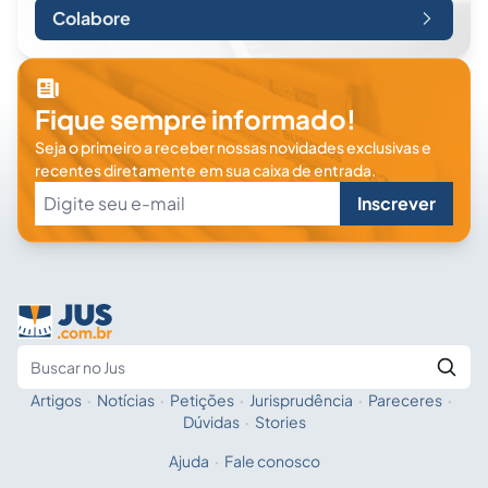
Colabore
Fique sempre informado!
Seja o primeiro a receber nossas novidades exclusivas e
recentes diretamente em sua caixa de entrada.
Inscrever
Artigos
·
Notícias
·
Petições
·
Jurisprudência
·
Pareceres
·
Fale com a IA
Buscar no Jus
Dúvidas
·
Stories
Ajuda
·
Fale conosco