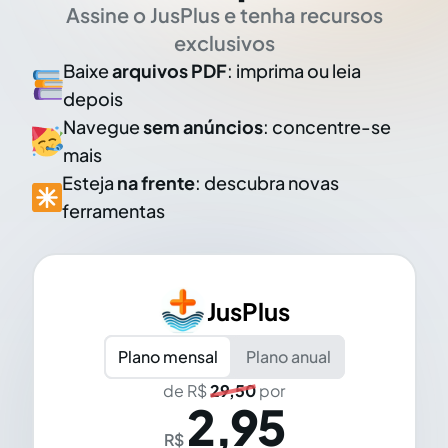
Assine o JusPlus e tenha recursos
exclusivos
Baixe
arquivos PDF
: imprima ou leia
depois
Navegue
sem anúncios
: concentre-se
mais
Esteja
na frente
: descubra novas
ferramentas
JusPlus
Plano mensal
Plano anual
de R$
29,50
por
2,95
R$